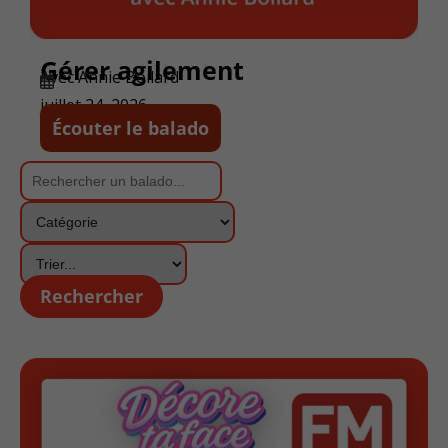
Gérer agilement
Avec Annie Boilard
juillet 24, 2026
Écouter le balado
Rechercher