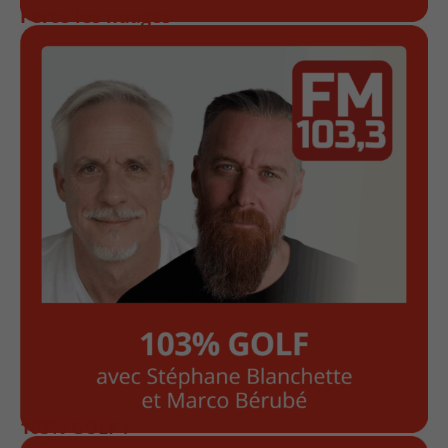
Perce les nuages
103% GOLF !