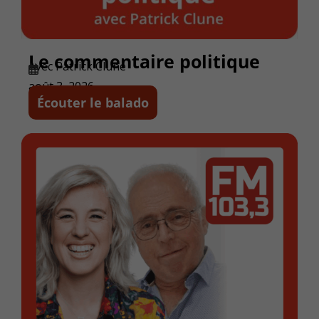
Le commentaire politique
Avec Patrick Clune
août 3, 2026
Écouter le balado