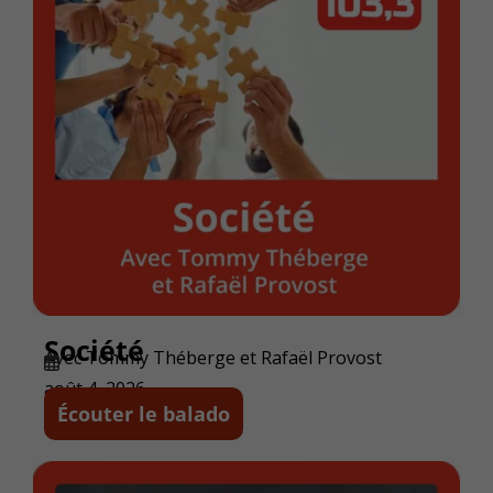
Société
Avec Tommy Théberge et Rafaël Provost
août 4, 2026
Écouter le balado