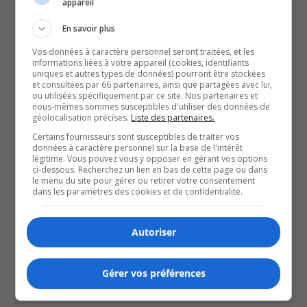
appareil
En savoir plus
Vos données à caractère personnel seront traitées, et les
informations liées à votre appareil (cookies, identifiants
uniques et autres types de données) pourront être stockées
et consultées par 66 partenaires, ainsi que partagées avec lui,
ou utilisées spécifiquement par ce site. Nos partenaires et
nous-mêmes sommes susceptibles d'utiliser des données de
géolocalisation précises.
Liste des partenaires.
Clear Search
Certains fournisseurs sont susceptibles de traiter vos
Marilou Morin et Mélissa Bédard, entre vacances,
données à caractère personnel sur la base de l'intérêt
projets et incertitudes du métier
légitime. Vous pouvez vous y opposer en gérant vos options
ci-dessous. Recherchez un lien en bas de cette page ou dans
août 4, 2026
le menu du site pour gérer ou retirer votre consentement
Daniel Daignault et Michèle Lemieux
dans les paramètres des cookies et de confidentialité.
Hommage à Marc Messier et actualités du showbiz
québécois
Autoriser
juillet 7, 2026
Daniel Daignault et Michèle Lemieux
L’été bouge : sorties cinéma, concerts majeurs et
Gérer vos préférences
confidences d’artistes
juin 30, 2026