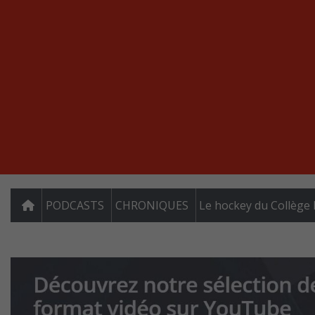
PODCASTS
CHRONIQUES
Le hockey du Collège 