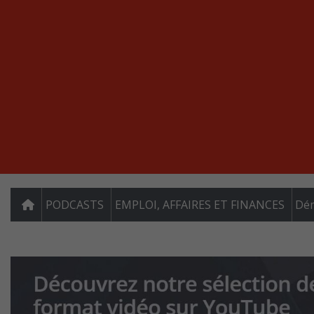
PODCASTS
EMPLOI, AFFAIRES ET FINANCES
Dém