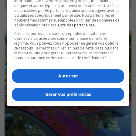
informations liées à votre appareil (cookies, identifiants
uniques et autres types de données) pourront être stockées
et consultées par 66 partenaires, ainsi que partagées avec lui,
ou utilisées spécifiquement par ce site. Nos partenaires et
nous-mêmes sommes susceptibles d'utiliser des données de
géolocalisation précises.
Liste des partenaires.
Certains fournisseurs sont susceptibles de traiter vos
données à caractère personnel sur la base de l'intérêt
légitime. Vous pouvez vous y opposer en gérant vos options
ci-dessous. Recherchez un lien en bas de cette page ou dans
le menu du site pour gérer ou retirer votre consentement
dans les paramètres des cookies et de confidentialité.
Autoriser
Gérer vos préférences