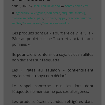
août 2, 2026
by
Henri-Paul Raymond
Santé et bien-être
agriculture
,
allergènes
,
boulevard
,
étiquette
,
MAPAQ
,
mesure
,
ministère
,
pâte
,
produits
,
rappel
,
réaction
,
saumon
,
sulfites
,
Tac=schereau
,
Taschereau
,
vendus
Ces produits sont La « Tourtiere de ville », la «
Pâte au poulet cuisine Tau » et la « tarte aux
pommes ».
Ils pourraient contenir du soya et des sulfites
non déclarés sur l’étiquette.
Les « Pâtes au saumon » contiendraient
également du soya non déclaré.
Le rappel concerne tous les lots dont
l’étiquette ne mentionne pas ces allergènes.
Les produits étaient vendus réfrigérés dans