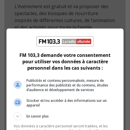
L’événement est gratuit et va proposer des
spectacles, des kiosques de nourriture
inspirés de différentes cultures, de l’animation
et des activités pour toute la famille.
La programmation musicale va réunir
notamment Ariane Moffatt, Milk & Bone,
Elisapie, Les sœurs Boulay et Elliot Maginot,
FM 103,3 demande votre consentement
en plus de plusieurs autres artistes.
pour utiliser vos données à caractère
personnel dans les cas suivants :
Un feu d’artifice viendra clore les festivités le
samedi soir.
Publicités et contenu personnalisés, mesure de
performance des publicités et du contenu, études
d’audience et développement de services
Des navettes gratuites seront offertes afin de
faciliter l’accès au site, où le stationnement
Stocker et/ou accéder à des informations sur un
appareil
sera limité.
En savoir plus
Vos données à caractère personnel seront traitées, et les