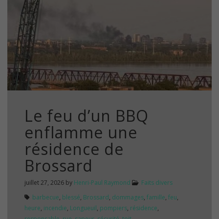
Le feu d’un BBQ
enflamme une
résidence de
Brossard
juillet 27, 2026
by
Henri-Paul Raymond
Faits divers
barbecue
,
blessé
,
Brossard
,
dommages
,
famille
,
feu
,
heure
,
incendie
,
Longueuil
,
pompiers
,
résidence
,
responsable
,
rue
,
sapeur
,
sécurité
,
toit