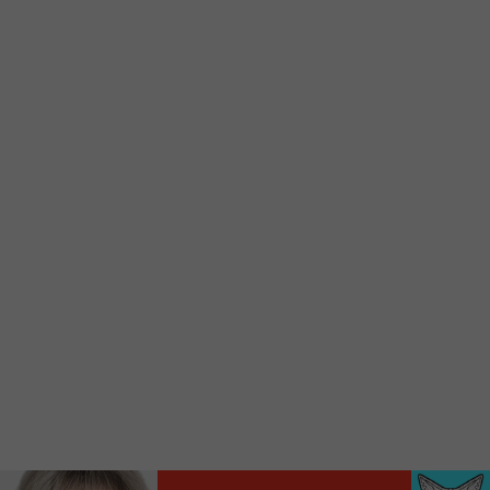
d’accueil rapidement.
Voici la procédure ;)
À partir de votre téléphone, allez sur le site
internet de la Radio allumée au
www.fm1033.ca
Ensuite cliquez sur l’icône situé au bas de
votre écran
(celui qui représente un carré incluant une
flèche dirigé vers le haut)
Cliquez maintenant sur l’option Ajouter sur
l’écran d’accueil et vous verrez apparaître le
logo du FM 103,3
Faites Enregistrer en haut à droite.
Et voilà! Toutes les infos et l’écoute de votre radio
locale vous sont maintenant accessibles en un clic!
Audio