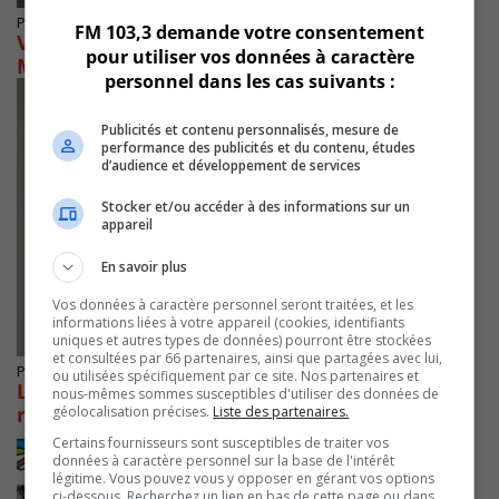
Publié le 28 janvier 2026 à 12h00
FM 103,3 demande votre consentement
Vent de modernité sur la santé en
pour utiliser vos données à caractère
Montérégie-Est en 2025
personnel dans les cas suivants :
Publicités et contenu personnalisés, mesure de
performance des publicités et du contenu, études
d’audience et développement de services
Stocker et/ou accéder à des informations sur un
appareil
En savoir plus
Vos données à caractère personnel seront traitées, et les
informations liées à votre appareil (cookies, identifiants
uniques et autres types de données) pourront être stockées
et consultées par 66 partenaires, ainsi que partagées avec lui,
Publié le 22 janvier 2026 à 13h45
ou utilisées spécifiquement par ce site. Nos partenaires et
La députée Roy annonce plus de 6 M$ pour
nous-mêmes sommes susceptibles d'utiliser des données de
refaire des rues de localités
géolocalisation précises.
Liste des partenaires.
Certains fournisseurs sont susceptibles de traiter vos
données à caractère personnel sur la base de l'intérêt
légitime. Vous pouvez vous y opposer en gérant vos options
ci-dessous. Recherchez un lien en bas de cette page ou dans