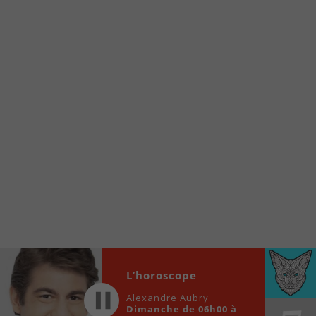
À partir de votre téléphone, allez sur le site
internet de la Radio allumée au
www.fm1033.ca
Ensuite cliquez sur l’icône situé au bas de
votre écran
(celui qui représente un carré incluant une
flèche dirigé vers le haut)
Cliquez maintenant sur l’option Ajouter sur
l’écran d’accueil et vous verrez apparaître le
logo du FM 103,3
Faites Enregistrer en haut à droite.
Et voilà! Toutes les infos et l’écoute de votre radio
locale vous sont maintenant accessibles en un clic!
Audio
L’horoscope
00:00
00:00
Player
Alexandre Aubry
Dimanche de 06h00 à