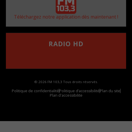
Téléchargez notre application dès maintenant !
RADIO HD
••••••••••••••••••
Comment synthoniser la fréquence HD dans
votre voiture
© 2026 FM 103,3 Tous droits réservés.
Politique de confidentialité
Politique d’accessibilité
Plan du site
Plan d'accessibilite