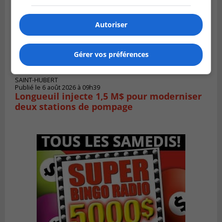
Autoriser
Gérer vos préférences
SAINT-HUBERT
Publié le 6 août 2026 à 09h39
Longueuil injecte 1,5 M$ pour moderniser
deux stations de pompage