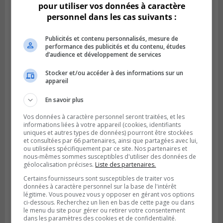
pour utiliser vos données à caractère
personnel dans les cas suivants :
Publicités et contenu personnalisés, mesure de
performance des publicités et du contenu, études
d’audience et développement de services
Stocker et/ou accéder à des informations sur un
appareil
En savoir plus
Vos données à caractère personnel seront traitées, et les
GREENFIELD PARK
informations liées à votre appareil (cookies, identifiants
Publié le 6 août 2026 à 13h45
uniques et autres types de données) pourront être stockées
Greenfield Park veut s’armer contre les
et consultées par 66 partenaires, ainsi que partagées avec lui,
fortes
ou utilisées spécifiquement par ce site. Nos partenaires et
nous-mêmes sommes susceptibles d'utiliser des données de
pluies
géolocalisation précises.
Liste des partenaires.
Certains fournisseurs sont susceptibles de traiter vos
données à caractère personnel sur la base de l'intérêt
légitime. Vous pouvez vous y opposer en gérant vos options
ci-dessous. Recherchez un lien en bas de cette page ou dans
le menu du site pour gérer ou retirer votre consentement
dans les paramètres des cookies et de confidentialité.