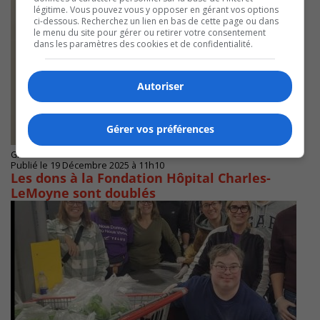
légitime. Vous pouvez vous y opposer en gérant vos options
ci-dessous. Recherchez un lien en bas de cette page ou dans
le menu du site pour gérer ou retirer votre consentement
dans les paramètres des cookies et de confidentialité.
Autoriser
Gérer vos préférences
GREENFIELD PARK
Publié le 19 Décembre 2025 à 11h10
Les dons à la Fondation Hôpital Charles-
LeMoyne sont doublés