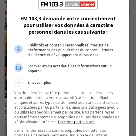
BROSSARD
Publié le 4 février 2026 à 06h54
Brossard veut freiner la hausse de la violence
FM 103,3 demande votre consentement
chez les jeunes
pour utiliser vos données à caractère
personnel dans les cas suivants :
Publicités et contenu personnalisés, mesure de
performance des publicités et du contenu, études
d’audience et développement de services
Stocker et/ou accéder à des informations sur un
appareil
En savoir plus
Vos données à caractère personnel seront traitées, et les
informations liées à votre appareil (cookies, identifiants
LONGUEUIL
uniques et autres types de données) pourront être stockées
Publié le 26 janvier 2026 à 09h22
et consultées par 66 partenaires, ainsi que partagées avec lui,
Les transporteurs scolaires sont inquiets des
ou utilisées spécifiquement par ce site. Nos partenaires et
nous-mêmes sommes susceptibles d'utiliser des données de
agissements d’automobilistes
géolocalisation précises.
Liste des partenaires.
Certains fournisseurs sont susceptibles de traiter vos
données à caractère personnel sur la base de l'intérêt