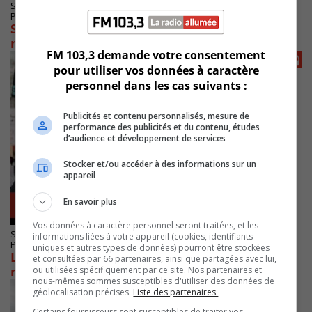
SAINT-CATHERINE
Publié le 8 juin 2026 à 08h15
Sainte-Catherine consulte pour adapter le
nouveau Sportium
FM 103,3 demande votre consentement
pour utiliser vos données à caractère
personnel dans les cas suivants :
Publicités et contenu personnalisés, mesure de
performance des publicités et du contenu, études
d’audience et développement de services
Stocker et/ou accéder à des informations sur un
appareil
En savoir plus
Vos données à caractère personnel seront traitées, et les
SAINT-CONSTANT
informations liées à votre appareil (cookies, identifiants
Publié le 3 juin 2026 à 10h01
uniques et autres types de données) pourront être stockées
Les travailleurs du communautaire
et consultées par 66 partenaires, ainsi que partagées avec lui,
manifestent à Saint-Constant
ou utilisées spécifiquement par ce site. Nos partenaires et
nous-mêmes sommes susceptibles d'utiliser des données de
géolocalisation précises.
Liste des partenaires.
Certains fournisseurs sont susceptibles de traiter vos