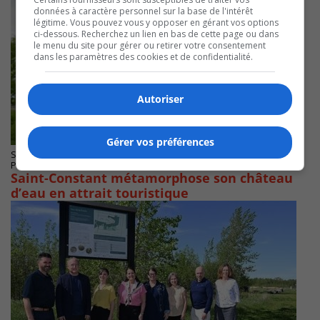
données à caractère personnel sur la base de l'intérêt
légitime. Vous pouvez vous y opposer en gérant vos options
ci-dessous. Recherchez un lien en bas de cette page ou dans
le menu du site pour gérer ou retirer votre consentement
dans les paramètres des cookies et de confidentialité.
Autoriser
Gérer vos préférences
SAINT-CONSTANT
Publié le 27 mai 2026 à 09h54
Saint-Constant métamorphose son château
d’eau en attrait touristique