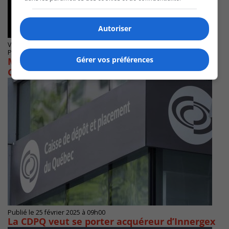
Autoriser
VARENNES
Publié le 4 mars 2025 à 13h20
Gérer vos préférences
Martin Damphousse représentera encore la
Couronne Sud de Montréal à l’UMQ
Publié le 25 février 2025 à 09h00
La CDPQ veut se porter acquéreur d’Innergex