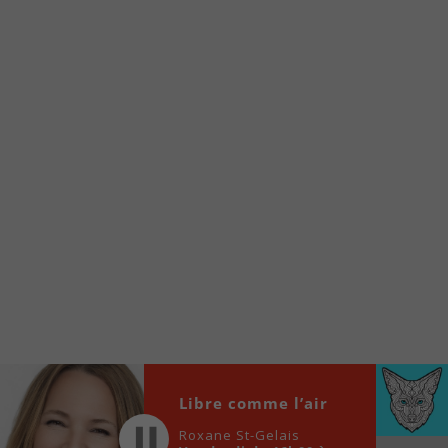
À partir de votre téléphone, allez sur le site
internet de la Radio allumée au
www.fm1033.ca
Ensuite cliquez sur l’icône situé au bas de
votre écran
(celui qui représente un carré incluant une
flèche dirigé vers le haut)
Cliquez maintenant sur l’option Ajouter sur
l’écran d’accueil et vous verrez apparaître le
logo du FM 103,3
Faites Enregistrer en haut à droite.
Et voilà! Toutes les infos et l’écoute de votre radio
locale vous sont maintenant accessibles en un clic!
Audio
00:00
00:00
Libre comme l’air
Player
Roxane St-Gelais