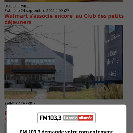
BOUCHERVILLE
Publié le 24 septembre 2025 à 09h27
Walmart s’associe encore au Club des petits
déjeuners
SAINT-CATHERINE
Publié le 31 juillet 2025 à 15h52
Plus de 85 000 dollars pour changer un
système d’éclairage à Sainte-Catherine
FM 103,3 demande votre consentement