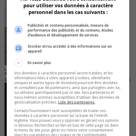
pour utiliser vos données à caractère
personnel dans les cas suivants :
Publicités et contenu personnalisés, mesure de
performance des publicités et du contenu, études
d’audience et développement de services
Stocker et/ou accéder à des informations sur un
appareil
En savoir plus
LONGUEUIL
Vos données à caractère personnel seront traitées, et les
Publié le 28 juillet 2025 à 07h59
informations liées à votre appareil (cookies, identifiants
Longueuil renforce la sécurité près des écoles
uniques et autres types de données) pourront être stockées
et consultées par 66 partenaires, ainsi que partagées avec lui,
ou utilisées spécifiquement par ce site. Nos partenaires et
nous-mêmes sommes susceptibles d'utiliser des données de
géolocalisation précises.
Liste des partenaires.
Certains fournisseurs sont susceptibles de traiter vos
données à caractère personnel sur la base de l'intérêt
légitime. Vous pouvez vous y opposer en gérant vos options
ci-dessous. Recherchez un lien en bas de cette page ou dans
le menu du site pour gérer ou retirer votre consentement
dans les paramètres des cookies et de confidentialité.