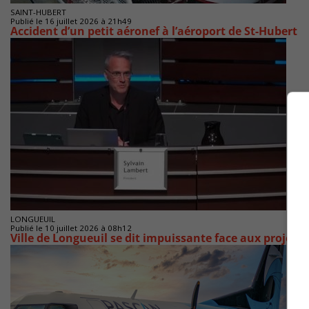
SAINT-HUBERT
Publié le 16 juillet 2026 à 21h49
Accident d’un petit aéronef à l’aéroport de St-Hubert
LONGUEUIL
Publié le 10 juillet 2026 à 08h12
Ville de Longueuil se dit impuissante face aux projets