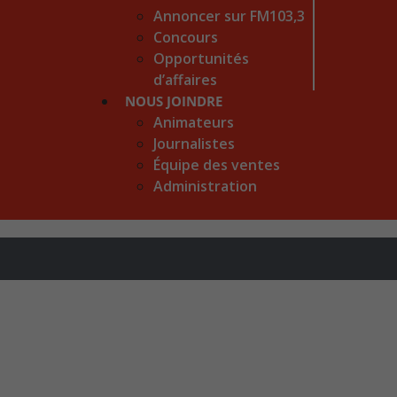
Annoncer sur FM103,3
Concours
Opportunités
d’affaires
NOUS JOINDRE
Animateurs
Journalistes
Équipe des ventes
Administration