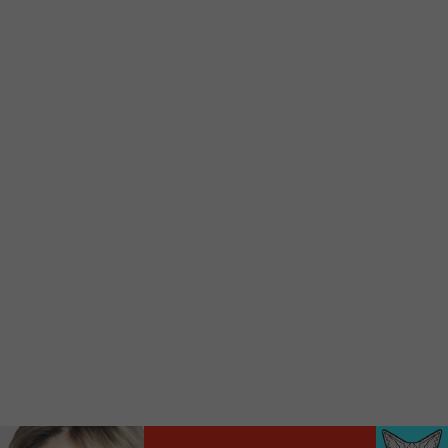
Ajoutez un signet FM 103,3 sur votre écran
d’accueil rapidement.
Voici la procédure ;)
À partir de votre téléphone, allez sur le site
internet de la Radio allumée au
www.fm1033.ca
Ensuite cliquez sur l’icône situé au bas de
votre écran
(celui qui représente un carré incluant une
flèche dirigé vers le haut)
Cliquez maintenant sur l’option Ajouter sur
l’écran d’accueil et vous verrez apparaître le
logo du FM 103,3
Faites Enregistrer en haut à droite.
Et voilà! Toutes les infos et l’écoute de votre radio
locale vous sont maintenant accessibles en un clic!