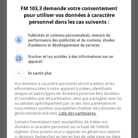
BOUCHERVILLE
FM 103,3 demande votre consentement
Publié le 6 août 2026 à 14h50
pour utiliser vos données à caractère
Le tube nord du pont-tunnel Louis-
personnel dans les cas suivants :
Hippolyte-La Fontaine se dote d’une
nouvelle chaussée
Publicités et contenu personnalisés, mesure de
performance des publicités et du contenu, études
d’audience et développement de services
Stocker et/ou accéder à des informations sur un
appareil
En savoir plus
Vos données à caractère personnel seront traitées, et les
informations liées à votre appareil (cookies, identifiants
uniques et autres types de données) pourront être stockées
et consultées par 66 partenaires, ainsi que partagées avec lui,
ou utilisées spécifiquement par ce site. Nos partenaires et
nous-mêmes sommes susceptibles d'utiliser des données de
BOUCHERVILLE
géolocalisation précises.
Liste des partenaires.
Publié le 5 août 2026 à 15h25
Le MTMD annonce des fermetures sur
Certains fournisseurs sont susceptibles de traiter vos
données à caractère personnel sur la base de l'intérêt
l’autoroute 20 à Boucherville
légitime. Vous pouvez vous y opposer en gérant vos options
ci-dessous. Recherchez un lien en bas de cette page ou dans