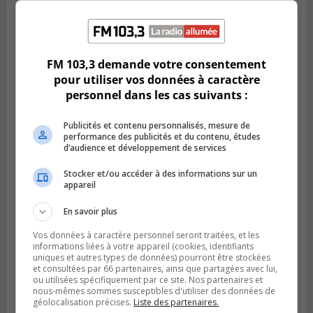
LONGUEUIL
Publié le 6 août 2026 à 11h58
FM 103,3 demande votre consentement
Des jeunes ciblent la Montérégie pour
le Défi écrou de roue
pour utiliser vos données à caractère
personnel dans les cas suivants :
Publicités et contenu personnalisés, mesure de
performance des publicités et du contenu, études
d’audience et développement de services
Stocker et/ou accéder à des informations sur un
appareil
En savoir plus
Vos données à caractère personnel seront traitées, et les
informations liées à votre appareil (cookies, identifiants
uniques et autres types de données) pourront être stockées
Publié le 6 août 2026 à 05h39
et consultées par 66 partenaires, ainsi que partagées avec lui,
La grenade du camping du lac Cristal était
ou utilisées spécifiquement par ce site. Nos partenaires et
nous-mêmes sommes susceptibles d'utiliser des données de
inoffensive
géolocalisation précises.
Liste des partenaires.