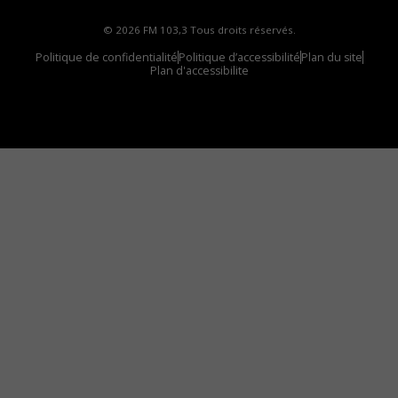
© 2026 FM 103,3 Tous droits réservés.
Politique de confidentialité
Politique d’accessibilité
Plan du site
Plan d'accessibilite
Comment installer notre vignette sur votre
appareil mobile