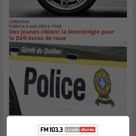
LONGUEUIL
Publié le 6 août 2026 à 11h58
Des jeunes ciblent la Montérégie pour
le Défi écrou de roue
Publié le 6 août 2026 à 05h39
La grenade du camping du lac Cristal était
inoffensive