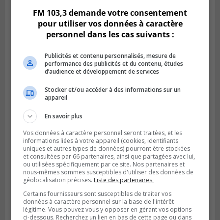
FM 103,3 demande votre consentement
pour utiliser vos données à caractère
personnel dans les cas suivants :
Publicités et contenu personnalisés, mesure de
performance des publicités et du contenu, études
d’audience et développement de services
Stocker et/ou accéder à des informations sur un
appareil
En savoir plus
Publié le 5 août 2026 à 09h42
La SQ lance un appel à la population pour
Vos données à caractère personnel seront traitées, et les
retrouver un homme disparu
informations liées à votre appareil (cookies, identifiants
uniques et autres types de données) pourront être stockées
et consultées par 66 partenaires, ainsi que partagées avec lui,
ou utilisées spécifiquement par ce site. Nos partenaires et
nous-mêmes sommes susceptibles d'utiliser des données de
géolocalisation précises.
Liste des partenaires.
Certains fournisseurs sont susceptibles de traiter vos
données à caractère personnel sur la base de l'intérêt
légitime. Vous pouvez vous y opposer en gérant vos options
ci-dessous. Recherchez un lien en bas de cette page ou dans