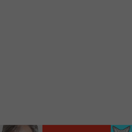
Ajoutez un signet FM 103,3 sur votre écran
d’accueil rapidement.
Voici la procédure ;)
À partir de votre téléphone, allez sur le site
internet de la Radio allumée au
www.fm1033.ca
Ensuite cliquez sur l’icône situé au bas de
votre écran
(celui qui représente un carré incluant une
flèche dirigé vers le haut)
Cliquez maintenant sur l’option Ajouter sur
l’écran d’accueil et vous verrez apparaître le
logo du FM 103,3
Faites Enregistrer en haut à droite.
Et voilà! Toutes les infos et l’écoute de votre radio
locale vous sont maintenant accessibles en un clic!