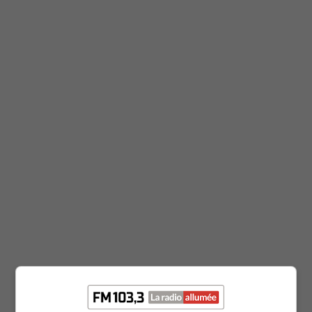
Clear Search
Tourisme Montérégie propose du 18 au 20 octobre
2024
octobre 17, 2024
Eliane Tremblay-Moreau
Tourisme Montérégie propose du 20 au 22
septembre 2024
septembre 19, 2024
Eliane Tremblay-Moreau
Tourisme Montérégie propose du 16 au 18 août
2024
août 15, 2024
Eliane Tremblay-Moreau
Tourisme Montérégie propose du 9 au 11 août 2024
août 8, 2024
Eliane Tremblay-Moreau