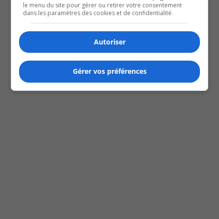
le menu du site pour gérer ou retirer votre consentement
juillet 2, 2024
dans les paramètres des cookies et de confidentialité.
Eliane Tremblay-Moreau
Load More
Search Results placeholder
Autoriser
Previous Episode
Gérer vos préférences
Show Episodes List