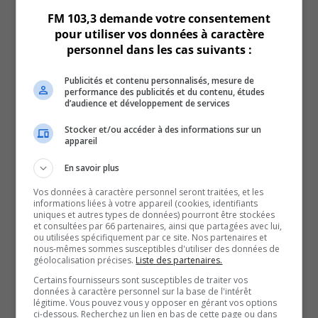
Tourisme Montérégie propose du 26 au 28 juillet
FM 103,3 demande votre consentement
2024
pour utiliser vos données à caractère
juillet 25, 2024
personnel dans les cas suivants :
Eliane Tremblay-Moreau
Tourisme Montérégie propose du 19 au 21 juillet
Publicités et contenu personnalisés, mesure de
2024
performance des publicités et du contenu, études
d’audience et développement de services
juillet 19, 2024
Eliane Tremblay-Moreau
Stocker et/ou accéder à des informations sur un
Tourisme Montérégie propose du 12 au 14 juillet
appareil
2024
En savoir plus
juillet 11, 2024
Eliane Tremblay-Moreau
Vos données à caractère personnel seront traitées, et les
informations liées à votre appareil (cookies, identifiants
Tourisme Montérégie propose du 5 au 7 juillet 2024
uniques et autres types de données) pourront être stockées
juillet 4, 2024
et consultées par 66 partenaires, ainsi que partagées avec lui,
ou utilisées spécifiquement par ce site. Nos partenaires et
Eliane Tremblay-Moreau
nous-mêmes sommes susceptibles d'utiliser des données de
Tourisme Montérégie propose du 28 au 30 juin 2024
géolocalisation précises.
Liste des partenaires.
juillet 2, 2024
Certains fournisseurs sont susceptibles de traiter vos
données à caractère personnel sur la base de l'intérêt
Eliane Tremblay-Moreau
légitime. Vous pouvez vous y opposer en gérant vos options
Tourisme Montérégie propose du 21 au 23 juin 2024
ci-dessous. Recherchez un lien en bas de cette page ou dans