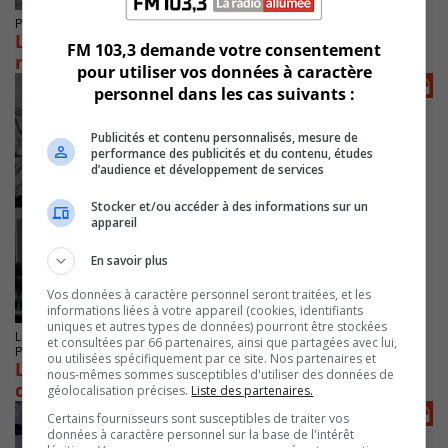
Publié le 12 mars 2026 à 11h33
Les services municipaux de McMasterville en
FM 103,3 demande votre consentement
mode gestion du verglas
pour utiliser vos données à caractère
personnel dans les cas suivants :
Publicités et contenu personnalisés, mesure de
performance des publicités et du contenu, études
d’audience et développement de services
Stocker et/ou accéder à des informations sur un
appareil
En savoir plus
Vos données à caractère personnel seront traitées, et les
informations liées à votre appareil (cookies, identifiants
uniques et autres types de données) pourront être stockées
LONGUEUIL
et consultées par 66 partenaires, ainsi que partagées avec lui,
Publié le 25 février 2026 à 14h10
ou utilisées spécifiquement par ce site. Nos partenaires et
Les réseaux sociaux alimentent la violence
nous-mêmes sommes susceptibles d'utiliser des données de
chez les jeunes
géolocalisation précises.
Liste des partenaires.
Certains fournisseurs sont susceptibles de traiter vos
données à caractère personnel sur la base de l'intérêt