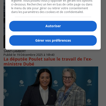
légitime. Vous pouvez vous y opposer en gérant vos options
ci-dessous. Recherchez un lien en bas de cette page ou dans
le menu du site pour gérer ou retirer votre consentement
dans les paramètres des cookies et de confidentialité.
Autoriser
Gérer vos préférences
SAINT-LAMBERT
Publié le 19 Décembre 2025 à 16h40
La députée Poulet salue le travail de l’ex-
ministre Dubé