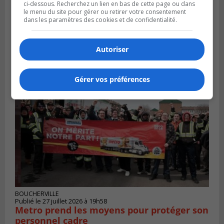
ci-dessous. Recherchez un lien en bas de cette page ou dans
le menu du site pour gérer ou retirer votre consentement
dans les paramètres des cookies et de confidentialité.
VIEUX-LONGUEUIL
Publié le 28 juillet 2026 à 07h44
La Tablée des chefs obtient un appui
Autoriser
financier pour poursuivre sa mission
Gérer vos préférences
BOUCHERVILLE
Publié le 27 juillet 2026 à 19h58
Metro prend les moyens pour protéger son
personnel cadre