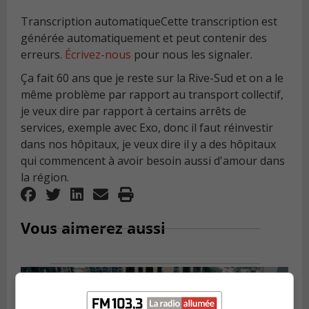
Transcription automatique
Cette transcription est
générée automatiquement et peut contenir des
erreurs.
Écrivez-nous
pour nous les signaler.
Ça fait 60 ans que je reste sur la Rive-Sud et on a le
même problème par rapport au transport collectif,
je veux dire par rapport à certains arrêts de
services, exemple avec Exo, donc il faut réinvestir
dans nos hôpitaux, je veux dire il y a des hôpitaux
qui commencent à avoir besoin aussi d'amour dans
la région.
Vous aimerez aussi