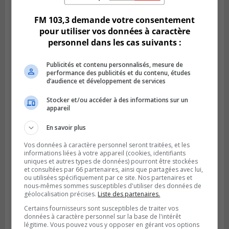
FM 103,3 demande votre consentement
pour utiliser vos données à caractère
personnel dans les cas suivants :
Publicités et contenu personnalisés, mesure de
performance des publicités et du contenu, études
d’audience et développement de services
BROSSARD
Stocker et/ou accéder à des informations sur un
Publié le 29 juillet 2026 à 12h00
appareil
Brossard traverserait un ralentissement
de construction de logements
En savoir plus
Vos données à caractère personnel seront traitées, et les
informations liées à votre appareil (cookies, identifiants
uniques et autres types de données) pourront être stockées
et consultées par 66 partenaires, ainsi que partagées avec lui,
ou utilisées spécifiquement par ce site. Nos partenaires et
nous-mêmes sommes susceptibles d'utiliser des données de
géolocalisation précises.
Liste des partenaires.
Certains fournisseurs sont susceptibles de traiter vos
données à caractère personnel sur la base de l'intérêt
légitime. Vous pouvez vous y opposer en gérant vos options