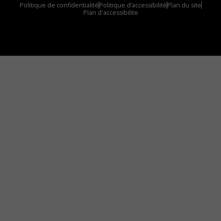
Politique de confidentialité
Politique d’accessibilité
Plan du site
Plan d'accessibilite
Comment installer notre vignette sur votre
appareil mobile
Vous avez envie d’écouter le FM 103,3 ou notre