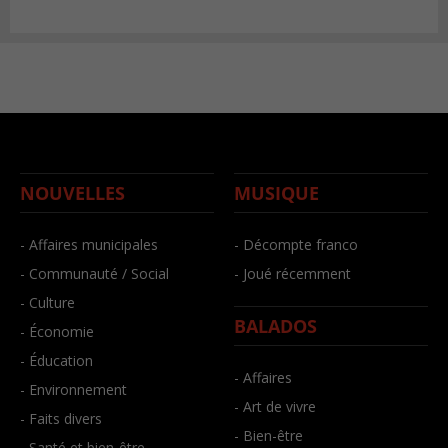
NOUVELLES
MUSIQUE
- Affaires municipales
- Décompte franco
- Communauté / Social
- Joué récemment
- Culture
BALADOS
- Économie
- Éducation
- Affaires
- Environnement
- Art de vivre
- Faits divers
- Bien-être
- Santé et bien-être