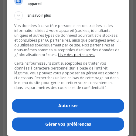
LONGUEUIL
appareil
Publié le 6 août 2026 à 11h58
Des jeunes ciblent la Montérégie pour
En savoir plus
le Défi écrou de roue
Vos données à caractère personnel seront traitées, et les
informations liées à votre appareil (cookies, identifiants
uniques et autres types de données) pourront être stockées
et consultées par 66 partenaires, ainsi que partagées avec lui,
ou utilisées spécifiquement par ce site. Nos partenaires et
nous-mêmes sommes susceptibles d'utiliser des données de
géolocalisation précises.
Liste des partenaires.
Certains fournisseurs sont susceptibles de traiter vos
données à caractère personnel sur la base de l'intérêt
légitime. Vous pouvez vous y opposer en gérant vos options
ci-dessous. Recherchez un lien en bas de cette page ou dans
le menu du site pour gérer ou retirer votre consentement
dans les paramètres des cookies et de confidentialité.
Publié le 6 août 2026 à 05h39
La grenade du camping du lac Cristal était
Autoriser
inoffensive
Gérer vos préférences