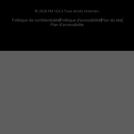
© 2026 FM 103,3 Tous droits réservés.
Politique de confidentialité
Politique d’accessibilité
Plan du site
Plan d'accessibilite
Comment installer notre vignette sur votre
appareil mobile