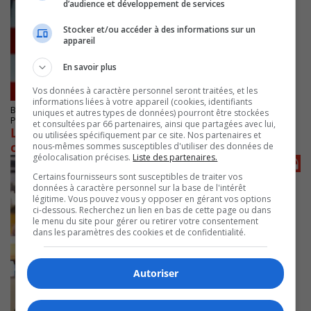
d’audience et développement de services
Stocker et/ou accéder à des informations sur un
appareil
En savoir plus
Vos données à caractère personnel seront traitées, et les
informations liées à votre appareil (cookies, identifiants
BOUCHERVILLE
uniques et autres types de données) pourront être stockées
Publié le 16 juillet 2024 à 09h25
et consultées par 66 partenaires, ainsi que partagées avec lui,
L’A 25 ferme de nuit dans les deux directions
ou utilisées spécifiquement par ce site. Nos partenaires et
cette semaine
nous-mêmes sommes susceptibles d'utiliser des données de
géolocalisation précises.
Liste des partenaires.
Certains fournisseurs sont susceptibles de traiter vos
données à caractère personnel sur la base de l'intérêt
légitime. Vous pouvez vous y opposer en gérant vos options
ci-dessous. Recherchez un lien en bas de cette page ou dans
le menu du site pour gérer ou retirer votre consentement
dans les paramètres des cookies et de confidentialité.
Autoriser