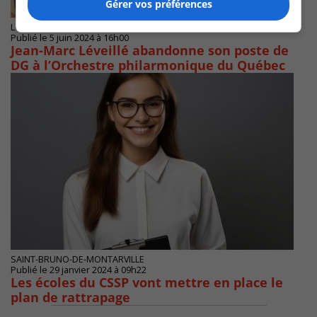
Gérer vos préférences
LONGUEUIL
Publié le 5 juin 2024 à 16h00
Jean-Marc Léveillé abandonne son poste de
DG à l’Orchestre philarmonique du Québec
SAINT-BRUNO-DE-MONTARVILLE
Publié le 29 janvier 2024 à 09h22
Les écoles du CSSP vont mettre en place le
plan de rattrapage