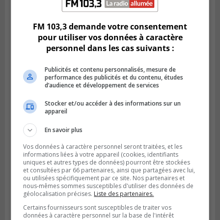
Le MTMD annonce des fermetures sur
l’autoroute 20 à Boucherville
FM 103,3 demande votre consentement
pour utiliser vos données à caractère
personnel dans les cas suivants :
Publicités et contenu personnalisés, mesure de
performance des publicités et du contenu, études
d’audience et développement de services
Stocker et/ou accéder à des informations sur un
appareil
En savoir plus
VIEUX-LONGUEUIL
Vos données à caractère personnel seront traitées, et les
Publié le 31 juillet 2026 à 14h20
informations liées à votre appareil (cookies, identifiants
Le RTL dévoile sa nouvelle flotte de
uniques et autres types de données) pourront être stockées
transport adapté
et consultées par 66 partenaires, ainsi que partagées avec lui,
ou utilisées spécifiquement par ce site. Nos partenaires et
nous-mêmes sommes susceptibles d'utiliser des données de
géolocalisation précises.
Liste des partenaires.
Certains fournisseurs sont susceptibles de traiter vos
données à caractère personnel sur la base de l'intérêt