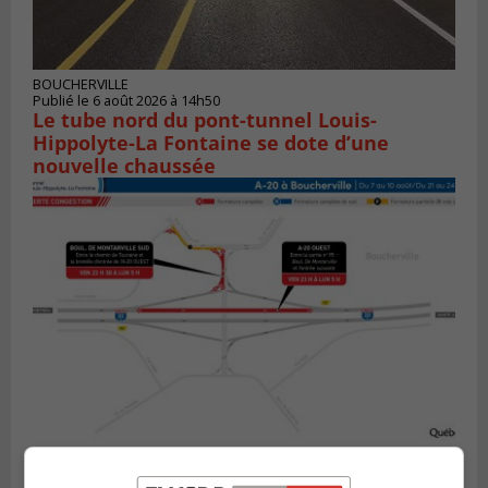
BOUCHERVILLE
Publié le 6 août 2026 à 14h50
Le tube nord du pont-tunnel Louis-
Hippolyte-La Fontaine se dote d’une
nouvelle chaussée
BOUCHERVILLE
Publié le 5 août 2026 à 15h25