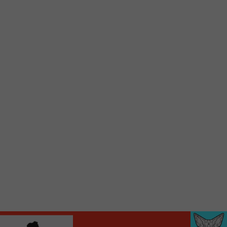
d’accueil rapidement.
Voici la procédure ;)
À partir de votre téléphone, allez sur le site
internet de la Radio allumée au
www.fm1033.ca
Ensuite cliquez sur l’icône situé au bas de
votre écran
(celui qui représente un carré incluant une
flèche dirigé vers le haut)
Cliquez maintenant sur l’option Ajouter sur
l’écran d’accueil et vous verrez apparaître le
logo du FM 103,3
Faites Enregistrer en haut à droite.
Et voilà! Toutes les infos et l’écoute de votre radio
locale vous sont maintenant accessibles en un clic!