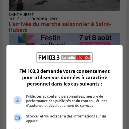
SAINT-HUBERT
Publié le 3 août 2026 à 12h00
L’arrivée du marché saisonnier à Saint-
Hubert
FM 103,3 demande votre consentement
pour utiliser vos données à caractère
personnel dans les cas suivants :
Publicités et contenu personnalisés, mesure de
performance des publicités et du contenu, études
d’audience et développement de services
BROSSARD
Publié le 2 août 2026 à 12h12
Le Festin culturel rassemblera les familles
Stocker et/ou accéder à des informations sur un
appareil
à Brossard