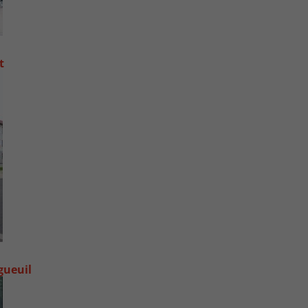
t
gueuil