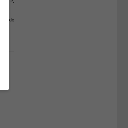
moyne,
ôtés de