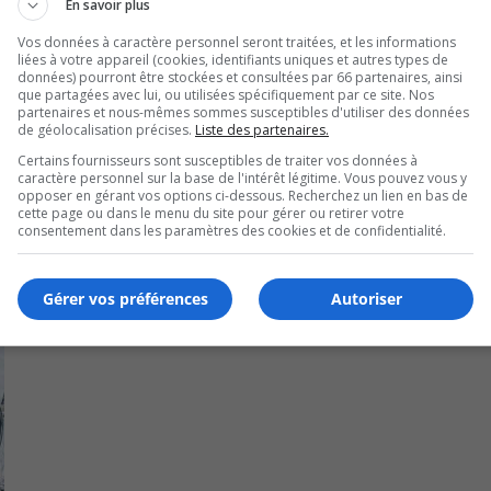
s transformations mises en place au Collège Charles-Le
En savoir plus
Vos données à caractère personnel seront traitées, et les informations
liées à votre appareil (cookies, identifiants uniques et autres types de
gné la fierté qu’il éprouve à travailler en éducation aux c
données) pourront être stockées et consultées par 66 partenaires, ainsi
que partagées avec lui, ou utilisées spécifiquement par ce site. Nos
partenaires et nous-mêmes sommes susceptibles d'utiliser des données
de géolocalisation précises.
Liste des partenaires.
Certains fournisseurs sont susceptibles de traiter vos données à
caractère personnel sur la base de l'intérêt légitime. Vous pouvez vous y
opposer en gérant vos options ci-dessous. Recherchez un lien en bas de
cette page ou dans le menu du site pour gérer ou retirer votre
consentement dans les paramètres des cookies et de confidentialité.
Gérer vos préférences
Autoriser