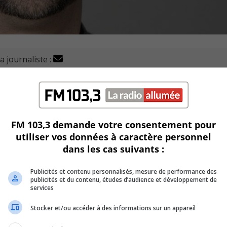
a journaliste :
David Bowles, a été honoré lors d'une récente assemblée 
 (FEEP), dont il est aussi le président.
FM 103,3 demande votre consentement pour
utiliser vos données à caractère personnel
e 14 ans, et en est le président et porte-parole depuis huit 
dans les cas suivants :
 durant toutes ces années.
Publicités et contenu personnalisés, mesure de performance des
publicités et du contenu, études d’audience et développement de
e Prix Excellence de l’Association des directions génér
services
Stocker et/ou accéder à des informations sur un appareil