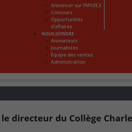
Annoncer sur FM103,3
Concours
Opportunités
d’affaires
NOUS JOINDRE
Animateurs
Journalistes
Équipe des ventes
Administration
 directeur du Collège Charle