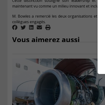
Cette distinction souligne son leadership et le
maintenant vu comme un milieu innovant et inclusif.
M. Bowles a remercié les deux organisations et souli
collègues engagés.
Vous aimerez aussi