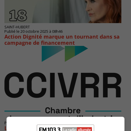
SAINT-HUBERT
Publié le 20 octobre 2025 à 08h46
Action Dignité marque un tournant dans sa
campagne de financement
Publié le 3 octobre 2025 à 14h45
Le développement économique doit être