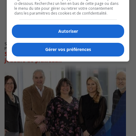
ci-dessous. Recherchez un lien en bas de cette page ou dans
le menu du site pour gérer ou retirer votre consentement
dans les paramètres des cookies et de confidentialité.
Autoriser
STE-JULIE
Publié le 1 août 2025 à 15h13
Gérer vos préférences
Sainte-Julie augmente son offre pour les
joueurs de pickleball