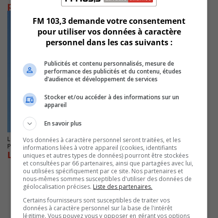
prioritaire selon le CCIVRR
FM 103,3 demande votre consentement
pour utiliser vos données à caractère
personnel dans les cas suivants :
Publicités et contenu personnalisés, mesure de
performance des publicités et du contenu, études
d’audience et développement de services
Stocker et/ou accéder à des informations sur un
appareil
En savoir plus
LONGUEUIL
Vos données à caractère personnel seront traitées, et les
Publié le 22 septembre 2025 à 06h52
informations liées à votre appareil (cookies, identifiants
Le transport collectif est perturbé à la STM
uniques et autres types de données) pourront être stockées
et consultées par 66 partenaires, ainsi que partagées avec lui,
ou utilisées spécifiquement par ce site. Nos partenaires et
nous-mêmes sommes susceptibles d'utiliser des données de
géolocalisation précises.
Liste des partenaires.
Certains fournisseurs sont susceptibles de traiter vos
données à caractère personnel sur la base de l'intérêt
légitime. Vous pouvez vous y opposer en gérant vos options