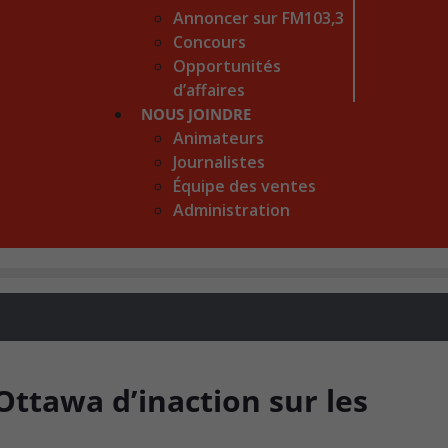
Annoncer sur FM103,3
Concours
Opportunités
d’affaires
NOUS JOINDRE
Animateurs
Journalistes
Équipe des ventes
Administration
Ottawa d’inaction sur les