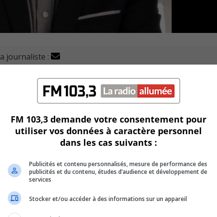
a journaliste :
Les Patriotes—Verchères, Xavier Barsalou-Duval, juge q
feurs au rabais.
innon et Patty Hajdu de se limiter au retour des T4A e
FM 103,3 demande votre consentement pour
utiliser vos données à caractère personnel
dans les cas suivants :
es pénalités imposées dans ce secteur demeure impayée,
.
Publicités et contenu personnalisés, mesure de performance des
publicités et du contenu, études d’audience et développement de
services
prises sont trop timides pour corriger ce problème sur les ro
Stocker et/ou accéder à des informations sur un appareil
andes concrètes au gouvernement, dont des audits conjoin
ur encadrement des travailleurs.