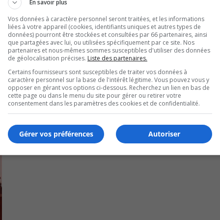
En savoir plus
Vos données à caractère personnel seront traitées, et les informations
travailleurs étrangers obtiennent automatiquement un st
liées à votre appareil (cookies, identifiants uniques et autres types de
données) pourront être stockées et consultées par 66 partenaires, ainsi
t l’exploitation.
que partagées avec lui, ou utilisées spécifiquement par ce site. Nos
partenaires et nous-mêmes sommes susceptibles d'utiliser des données
déral protège les droits des camionneurs et renforce la sécur
de géolocalisation précises.
Liste des partenaires.
Certains fournisseurs sont susceptibles de traiter vos données à
caractère personnel sur la base de l'intérêt légitime. Vous pouvez vous y
opposer en gérant vos options ci-dessous. Recherchez un lien en bas de
cette page ou dans le menu du site pour gérer ou retirer votre
consentement dans les paramètres des cookies et de confidentialité.
Gérer vos préférences
Autoriser