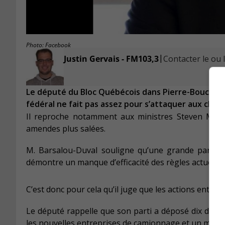
Photo: Facebook
|
Justin Gervais - FM103,3
Contacter le ou l
Le député du Bloc Québécois dans Pierre-Boucher—
fédéral ne fait pas assez pour s’attaquer aux chauf
Il reproche notamment aux ministres Steven MacK
amendes plus salées.
M. Barsalou-Duval souligne qu’une grande part d
démontre un manque d’efficacité des règles actuelles
C’est donc pour cela qu’il juge que les actions entre
Le député rappelle que son parti a déposé dix dem
les nouvelles entreprises de camionnage et un meille