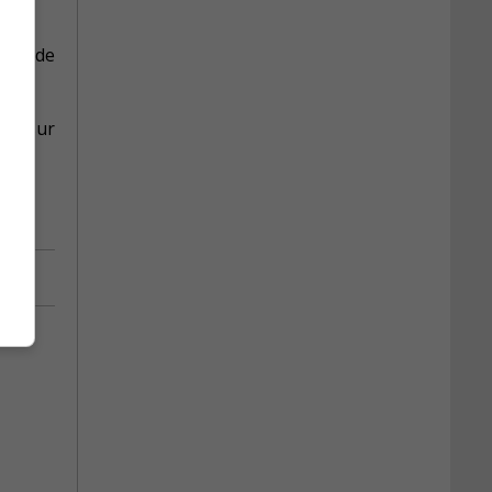
atut de
ité sur