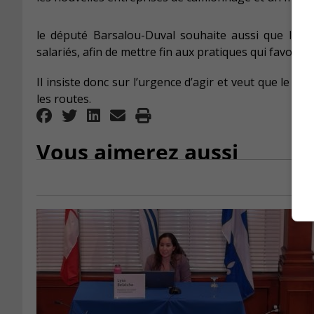
le député Barsalou-Duval souhaite aussi que les 
salariés, afin de mettre fin aux pratiques qui favorisen
Il insiste donc sur l’urgence d’agir et veut que le fé
les routes.
Vous aimerez aussi