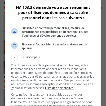
Publié le 4 octobre 2023 à 16h00
FM 103,3 demande votre consentement
Agression filmée d’un élève du Mont-Bruno: la
direction prend action
pour utiliser vos données à caractère
personnel dans les cas suivants :
Publicités et contenu personnalisés, mesure de
performance des publicités et du contenu, études
d’audience et développement de services
Stocker et/ou accéder à des informations sur un
appareil
En savoir plus
Vos données à caractère personnel seront traitées, et les
informations liées à votre appareil (cookies, identifiants
uniques et autres types de données) pourront être stockées
et consultées par 66 partenaires, ainsi que partagées avec lui,
Publié le 28 septembre 2023 à 14h00
ou utilisées spécifiquement par ce site. Nos partenaires et
Le CSS des Patriotes veut connaitre l’avis de
nous-mêmes sommes susceptibles d'utiliser des données de
la population
géolocalisation précises.
Liste des partenaires.
Certains fournisseurs sont susceptibles de traiter vos
données à caractère personnel sur la base de l'intérêt
légitime. Vous pouvez vous y opposer en gérant vos options
ci-dessous. Recherchez un lien en bas de cette page ou dans