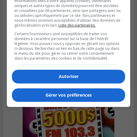
informations liées à votre appareil (cookies, identifiants
uniques et autres types de données) pourront être stockées
et consultées par 66 partenaires, ainsi que partagées avec lui,
ou utilisées spécifiquement par ce site. Nos partenaires et
nous-mêmes sommes susceptibles d'utiliser des données de
géolocalisation précises.
Liste des partenaires.
Certains fournisseurs sont susceptibles de traiter vos
BOUCHERVILLE
données à caractère personnel sur la base de l'intérêt
Publié le 13 juillet 2026 à 10h43
légitime. Vous pouvez vous y opposer en gérant vos options
Boucherville et le CSSP discutent d’une
ci-dessous. Recherchez un lien en bas de cette page ou dans
Planification scolaire
le menu du site pour gérer ou retirer votre consentement
dans les paramètres des cookies et de confidentialité.
Autoriser
Gérer vos préférences