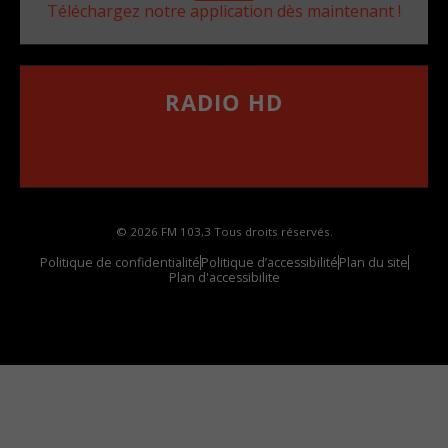
Téléchargez notre application dès maintenant !
RADIO HD
••••••••••••••••••
Comment synthoniser la fréquence HD dans
votre voiture
© 2026 FM 103,3 Tous droits réservés.
Politique de confidentialité
Politique d’accessibilité
Plan du site
Plan d'accessibilite