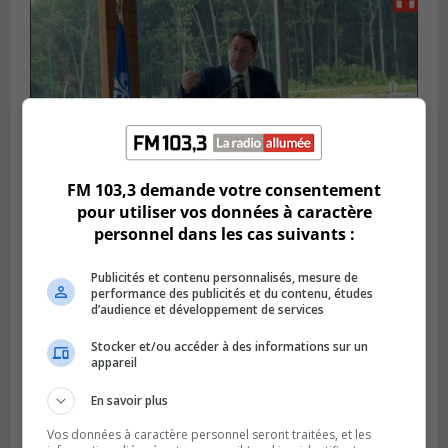
FM 103,3 demande votre consentement
pour utiliser vos données à caractère
personnel dans les cas suivants :
SAINT-HUBERT
Publié le 14 juillet 2026 à 04h58
L’ÉNA de Saint-Hubert pourrait vivre une
Publicités et contenu personnalisés, mesure de
forte croissance
performance des publicités et du contenu, études
d’audience et développement de services
Stocker et/ou accéder à des informations sur un
appareil
En savoir plus
Vos données à caractère personnel seront traitées, et les