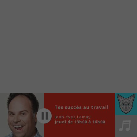
internet de la Radio allumée au
www.fm1033.ca
Ensuite cliquez sur l’icône situé au bas de
votre écran
(celui qui représente un carré incluant une
flèche dirigé vers le haut)
Cliquez maintenant sur l’option Ajouter sur
l’écran d’accueil et vous verrez apparaître le
logo du FM 103,3
Faites Enregistrer en haut à droite.
Et voilà! Toutes les infos et l’écoute de votre radio
locale vous sont maintenant accessibles en un clic!
Audio
Tes succès au travail
00:00
00:00
Player
Jean-Yves Lemay
Jeudi de 13h00 à 16h00