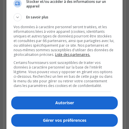
Stocker et/ou accéder à des informations sur un
SAINT-HUBERT
appareil
Publié le 14 juillet 2026 à 04h58
L’ÉNA de Saint-Hubert pourrait vivre une
forte croissance
En savoir plus
Vos données à caractère personnel seront traitées, et les
informations liées à votre appareil (cookies, identifiants
uniques et autres types de données) pourront être stockées
et consultées par 66 partenaires, ainsi que partagées avec lui,
ou utilisées spécifiquement par ce site. Nos partenaires et
nous-mêmes sommes susceptibles d'utiliser des données de
géolocalisation précises.
Liste des partenaires.
Certains fournisseurs sont susceptibles de traiter vos
données à caractère personnel sur la base de l'intérêt
légitime. Vous pouvez vous y opposer en gérant vos options
ci-dessous. Recherchez un lien en bas de cette page ou dans
le menu du site pour gérer ou retirer votre consentement
dans les paramètres des cookies et de confidentialité.
BOUCHERVILLE
Publié le 13 juillet 2026 à 10h43
Autoriser
Boucherville et le CSSP discutent d’une
Planification scolaire
Gérer vos préférences