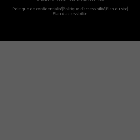
Politique de confidentialité
Politique d’accessibilité
Plan du site
Plan d'accessibilite
Comment installer notre vignette sur votre
appareil mobile