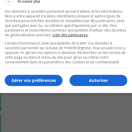
olaire des Patriotes.
En savoir plus
Vos données à caractère personnel seront traitées, et les informations
gagement des élèves.
liées à votre appareil (cookies, identifiants uniques et autres types de
données) pourront être stockées et consultées par 66 partenaires, ainsi
r et de Saint-Jean-Baptiste sont aussi récipiendaires.
que partagées avec lui, ou utilisées spécifiquement par ce site. Nos
partenaires et nous-mêmes sommes susceptibles d'utiliser des données
de géolocalisation précises.
Liste des partenaires.
Certains fournisseurs sont susceptibles de traiter vos données à
caractère personnel sur la base de l'intérêt légitime. Vous pouvez vous y
opposer en gérant vos options ci-dessous. Recherchez un lien en bas de
cette page ou dans le menu du site pour gérer ou retirer votre
consentement dans les paramètres des cookies et de confidentialité.
Gérer vos préférences
Autoriser