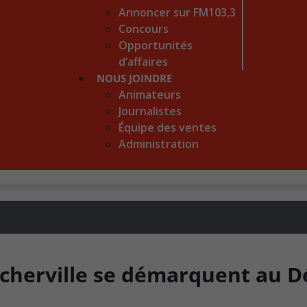
Annoncer sur FM103,3
Concours
Opportunités
d’affaires
NOUS JOINDRE
Animateurs
Journalistes
Équipe des ventes
Administration
ucherville se démarquent au D