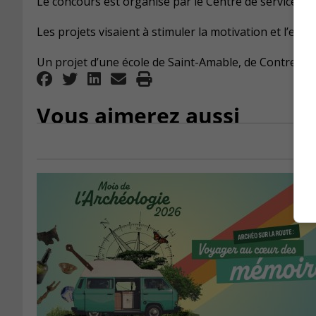
Le concours est organisé par le Centre de services sc
Les projets visaient à stimuler la motivation et l’en
Un projet d’une école de Saint-Amable, de Contrecoeu
Vous aimerez aussi