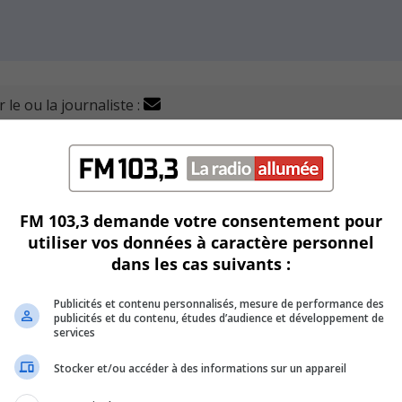
 le ou la journaliste :
 de la 27e édition du Défi OSEntreprendre, volet scolaire.
rix local et régional grâce à son projet Entreprise pour le 
FM 103,3 demande votre consentement pour
utonomie et leur leadership en produisant et vendant divers
utiliser vos données à caractère personnel
dans les cas suivants :
nt, a été récompensée pour son Projet féministe, une initiat
Publicités et contenu personnalisés, mesure de performance des
permis d’amasser des fonds pour Carrefour pour Elle.
publicités et du contenu, études d’audience et développement de
services
ignant l’entrepreneuriat en milieu scolaire.
Stocker et/ou accéder à des informations sur un appareil