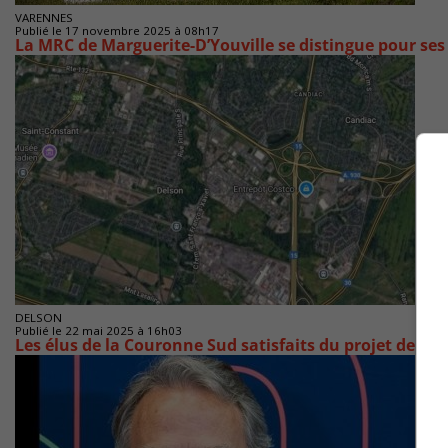
VARENNES
Publié le 17 novembre 2025 à 08h17
La MRC de Marguerite-D’Youville se distingue pour ses
DELSON
Publié le 22 mai 2025 à 16h03
Les élus de la Couronne Sud satisfaits du projet de loi 