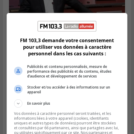
FM 103,3 demande votre consentement
LONGUEUIL
Publié le 4 août 2026 à 08h28
pour utiliser vos données à caractère
Longueuil demande de reporter une
personnel dans les cas suivants :
élection partielle
Publicités et contenu personnalisés, mesure de
performance des publicités et du contenu, études
d’audience et développement de services
Stocker et/ou accéder à des informations sur un
appareil
En savoir plus
Vos données à caractère personnel seront traitées, et les
informations liées à votre appareil (cookies, identifiants
uniques et autres types de données) pourront être stockées
et consultées par 66 partenaires, ainsi que partagées avec lui,
ou utilisées spécifiquement par ce site. Nos partenaires et