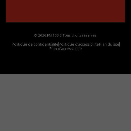
••••••••••••••••••
Comment synthoniser la fréquence HD dans
votre voiture
© 2026 FM 103,3 Tous droits réservés.
Politique de confidentialité
Politique d’accessibilité
Plan du site
Plan d'accessibilite