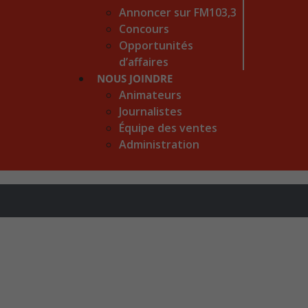
Annoncer sur FM103,3
Concours
Opportunités
d’affaires
NOUS JOINDRE
Animateurs
Journalistes
Équipe des ventes
Administration