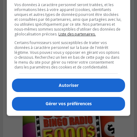
Vos données à caractère personnel seront traitées, et les
informations liées à votre appareil (cookies, identifiants
uniques et autres types de données) pourront être stockées
et consultées par 66 partenaires, ainsi que partagées avec lui,
ou utilisées spécifiquement par ce site. Nos partenaires et
nous-mêmes sommes susceptibles d'utiliser des données de
géolocalisation précises.
Liste des partenaires.
Certains fournisseurs sont susceptibles de traiter vos
données à caractère personnel sur la base de l'intérêt
légitime. Vous pouvez vous y opposer en gérant vos options
BOUCHERVILLE
ci-dessous. Recherchez un lien en bas de cette page ou dans
Publié le 27 juillet 2026 à 19h58
Metro prend les moyens pour protéger son
le menu du site pour gérer ou retirer votre consentement
dans les paramètres des cookies et de confidentialité.
personnel cadre
Autoriser
Gérer vos préférences