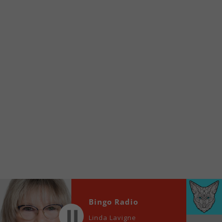
Voici la procédure ;)
À partir de votre téléphone, allez sur le site
internet de la Radio allumée au
www.fm1033.ca
Ensuite cliquez sur l’icône situé au bas de
votre écran
(celui qui représente un carré incluant une
flèche dirigé vers le haut)
Cliquez maintenant sur l’option Ajouter sur
l’écran d’accueil et vous verrez apparaître le
logo du FM 103,3
Faites Enregistrer en haut à droite.
Et voilà! Toutes les infos et l’écoute de votre radio
locale vous sont maintenant accessibles en un clic!
Audio
Bingo Radio
00:00
00:00
Player
Linda Lavigne