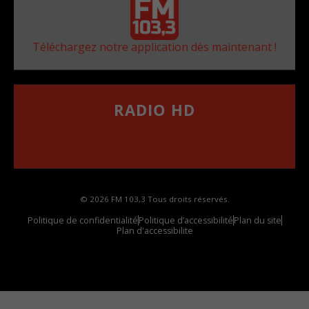
Téléchargez notre application dès maintenant !
RADIO HD
••••••••••••••••••
Comment synthoniser la fréquence HD dans
votre voiture
© 2026 FM 103,3 Tous droits réservés.
Politique de confidentialité
Politique d’accessibilité
Plan du site
Plan d'accessibilite