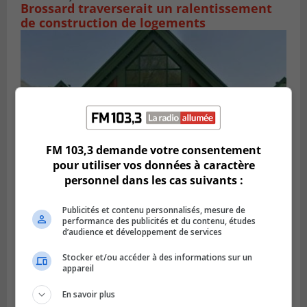
Brossard traverserait un ralentissement
de construction de logements
FM 103,3 demande votre consentement
pour utiliser vos données à caractère
personnel dans les cas suivants :
VIEUX-LONGUEUIL
Publicités et contenu personnalisés, mesure de
Publié le 28 juillet 2026 à 07h44
performance des publicités et du contenu, études
La Tablée des chefs obtient un appui
d’audience et développement de services
financier pour poursuivre sa mission
Stocker et/ou accéder à des informations sur un
appareil
En savoir plus