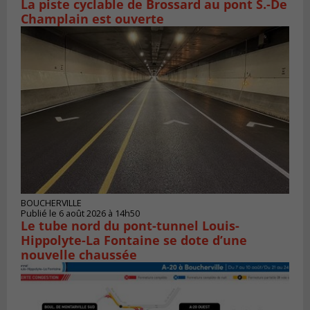
La piste cyclable de Brossard au pont S.-De
Champlain est ouverte
BOUCHERVILLE
Publié le 6 août 2026 à 14h50
Le tube nord du pont-tunnel Louis-
Hippolyte-La Fontaine se dote d’une
nouvelle chaussée