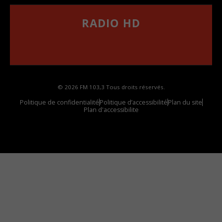
RADIO HD
••••••••••••••••••
Comment synthoniser la fréquence HD dans
votre voiture
© 2026 FM 103,3 Tous droits réservés.
Politique de confidentialité
Politique d’accessibilité
Plan du site
Plan d'accessibilite