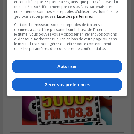
et consultées par 66 partenaires, ainsi que partagées avec lui,
ou utilisées spécifiquement par ce site. Nos partenaires et
nous-mêmes sommes susceptibles d'utiliser des données de
géolocalisation précises.
Liste des partenaires.
VIEUX-LONGUEUIL
Publié le 31 juillet 2026 à 14h20
Certains fournisseurs sont susceptibles de traiter vos
Le RTL dévoile sa nouvelle flotte de
données à caractère personnel sur la base de l'intérêt
transport adapté
légitime. Vous pouvez vous y opposer en gérant vos options
ci-dessous. Recherchez un lien en bas de cette page ou dans
le menu du site pour gérer ou retirer votre consentement
dans les paramètres des cookies et de confidentialité.
Autoriser
Gérer vos préférences