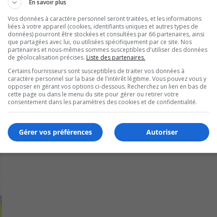
En savoir plus
ble à 100% au gouvernement du Québec pour acheter les 18
Vos données à caractère personnel seront traitées, et les informations
liées à votre appareil (cookies, identifiants uniques et autres types de
données) pourront être stockées et consultées par 66 partenaires, ainsi
.
que partagées avec lui, ou utilisées spécifiquement par ce site. Nos
partenaires et nous-mêmes sommes susceptibles d'utiliser des données
de géolocalisation précises.
Liste des partenaires.
ac lui a rapporté en deux ans, près de 28 millions de dollar
Certains fournisseurs sont susceptibles de traiter vos données à
caractère personnel sur la base de l'intérêt légitime. Vous pouvez vous y
opposer en gérant vos options ci-dessous. Recherchez un lien en bas de
cette page ou dans le menu du site pour gérer ou retirer votre
consentement dans les paramètres des cookies et de confidentialité.
Gérer vos préférences
Autoriser