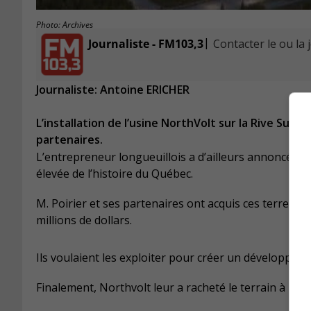
Photo: Archives
|
Journaliste - FM103,3
Contacter le ou la 
Journaliste: Antoine ERICHER
L’installation de l’usine NorthVolt sur la Rive Sud 
partenaires.
L’entrepreneur longueuillois a d’ailleurs annoncé le 
élevée de l’histoire du Québec.
M. Poirier et ses partenaires ont acquis ces terres à
millions de dollars.
Ils voulaient les exploiter pour créer un développem
Finalement, Northvolt leur a racheté le terrain à la f