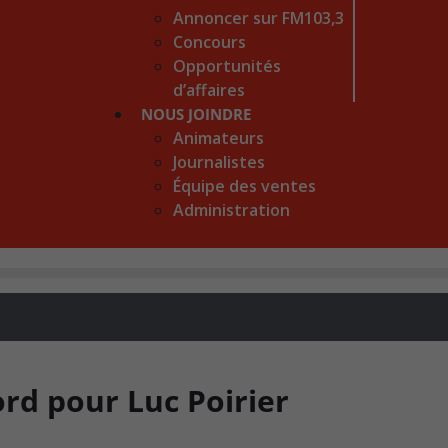
Annoncer sur FM103,3
Concours
Opportunités
d’affaires
NOUS JOINDRE
Animateurs
Journalistes
Équipe des ventes
Administration
rd pour Luc Poirier