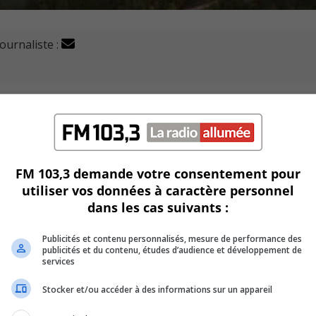
journaliste :
rapportera 240 millions de dollars au promoteur Luc Poirier
1er novembre sur Facebook que la vente de ce terrain est la
FM 103,3 demande votre consentement pour
utiliser vos données à caractère personnel
dans les cas suivants :
 Saint-Basile-le-Grand et McMasterville en 2015, au coût de 2
Publicités et contenu personnalisés, mesure de performance des
publicités et du contenu, études d’audience et développement de
ent immobilier de 5000 unités, le Quartier MC2.
services
Stocker et/ou accéder à des informations sur un appareil
in du mois d’octobre.