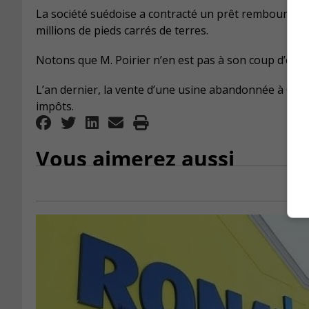
La société suédoise a contracté un prêt remboursa
millions de pieds carrés de terres.
Notons que M. Poirier n’en est pas à son coup d’essai
L’an dernier, la vente d’une usine abandonnée à Candi
impôts.
Vous aimerez aussi