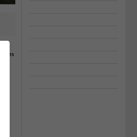
 et ses
 plus
0