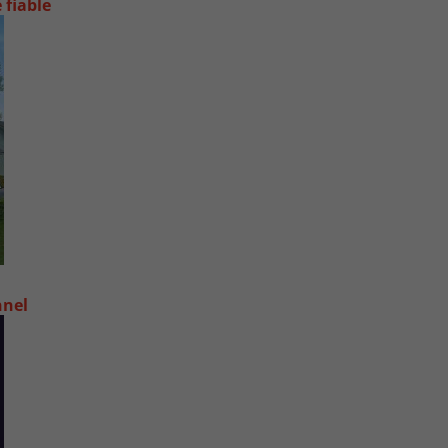
 fiable
nnel