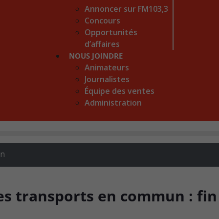
Annoncer sur FM103,3
Concours
Opportunités
d’affaires
NOUS JOINDRE
Animateurs
Journalistes
Équipe des ventes
Administration
on
es transports en commun : fin