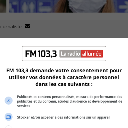
journaliste :
 la mise en place la loi sur le port obligatoire du masque
 pas de masque seront maintenant passibles d’une amende
FM 103,3 demande votre consentement pour
utiliser vos données à caractère personnel
dans les cas suivants :
ques au RTL, Lucie
Frenière
, affirme que la grande majorité d
ré quelques exceptions comme les enfants de moins de douze 
Publicités et contenu personnalisés, mesure de performance des
publicités et du contenu, études d’audience et développement de
services
e de l’agglomération de Longueuil serait contacté en cas d’u
Stocker et/ou accéder à des informations sur un appareil
 règlement comme ils le font pour tous les autres.