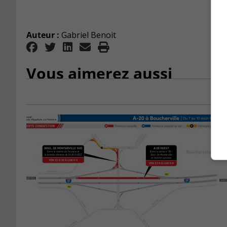
Auteur :
Gabriel Benoit
Vous aimerez aussi