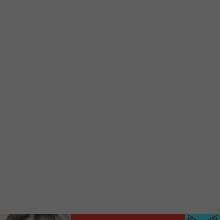
Ajoutez un signet FM 103,3 sur votre écran
d’accueil rapidement.
Voici la procédure ;)
À partir de votre téléphone, allez sur le site
internet de la Radio allumée au
www.fm1033.ca
Ensuite cliquez sur l’icône situé au bas de
votre écran
(celui qui représente un carré incluant une
flèche dirigé vers le haut)
Cliquez maintenant sur l’option Ajouter sur
l’écran d’accueil et vous verrez apparaître le
logo du FM 103,3
Faites Enregistrer en haut à droite.
Et voilà! Toutes les infos et l’écoute de votre radio
locale vous sont maintenant accessibles en un clic!