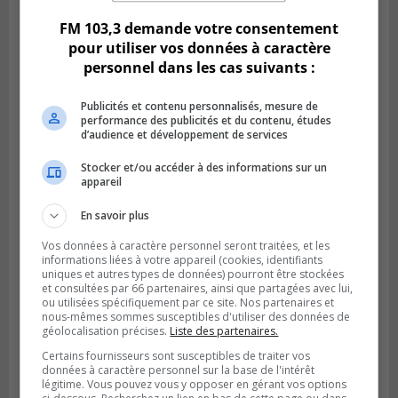
FM 103,3 demande votre consentement
pour utiliser vos données à caractère
personnel dans les cas suivants :
Publicités et contenu personnalisés, mesure de
performance des publicités et du contenu, études
d’audience et développement de services
Stocker et/ou accéder à des informations sur un
appareil
En savoir plus
VIEUX-LONGUEUIL
Publié le 3 août 2026 à 14h47
Le Livre bleu rassemble 200 curieux à
Vos données à caractère personnel seront traitées, et les
informations liées à votre appareil (cookies, identifiants
Longueuil
uniques et autres types de données) pourront être stockées
et consultées par 66 partenaires, ainsi que partagées avec lui,
ou utilisées spécifiquement par ce site. Nos partenaires et
nous-mêmes sommes susceptibles d'utiliser des données de
géolocalisation précises.
Liste des partenaires.
Certains fournisseurs sont susceptibles de traiter vos
données à caractère personnel sur la base de l'intérêt
légitime. Vous pouvez vous y opposer en gérant vos options