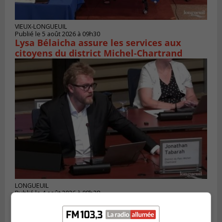
VIEUX-LONGUEUIL
Publié le 5 août 2026 à 09h30
Lysa Bélaicha assure les services aux
citoyens du district Michel‑Chartrand
LONGUEUIL
Publié le 4 août 2026 à 08h28
Longueuil demande de reporter une
élection partielle