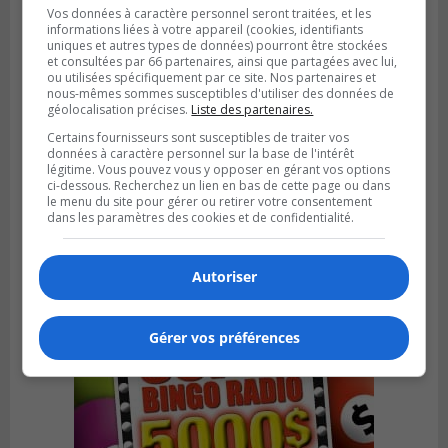
Vos données à caractère personnel seront traitées, et les
informations liées à votre appareil (cookies, identifiants
uniques et autres types de données) pourront être stockées
et consultées par 66 partenaires, ainsi que partagées avec lui,
ou utilisées spécifiquement par ce site. Nos partenaires et
nous-mêmes sommes susceptibles d'utiliser des données de
géolocalisation précises.
Liste des partenaires.
Certains fournisseurs sont susceptibles de traiter vos
données à caractère personnel sur la base de l'intérêt
SAINT-LAMBERT
légitime. Vous pouvez vous y opposer en gérant vos options
Publié le 4 août 2026 à 12h00
ci-dessous. Recherchez un lien en bas de cette page ou dans
Une conseillère de Saint-Lambert craint le
le menu du site pour gérer ou retirer votre consentement
dans les paramètres des cookies et de confidentialité.
développement de MET
Autoriser
Gérer vos préférences