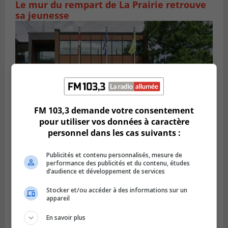
Le mur du rempart de La Prairie retrouve
sa jeunesse
FM 103,3 demande votre consentement
pour utiliser vos données à caractère
personnel dans les cas suivants :
SAINT-CONSTANT
Publicités et contenu personnalisés, mesure de
Publié le 4 août 2026 à 14h02
performance des publicités et du contenu, études
Saint-Constant signe une nouvelle
d’audience et développement de services
convention pour le bien de la population
Stocker et/ou accéder à des informations sur un
appareil
En savoir plus