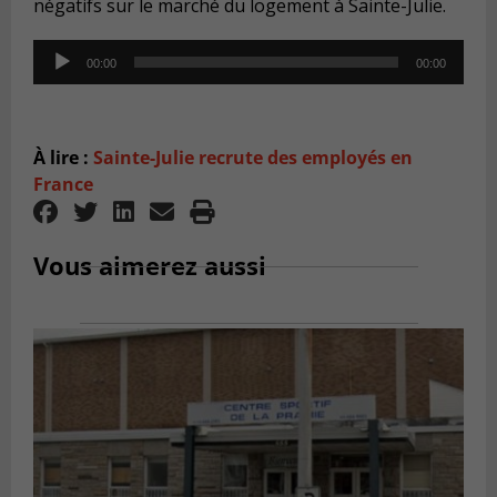
négatifs sur le marché du logement à Sainte-Julie.
Audio
00:00
00:00
Player
À lire :
Sainte-Julie recrute des employés en
France
Vous aimerez aussi