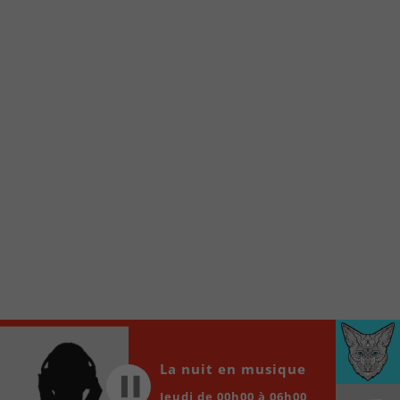
Voici la procédure ;)
À partir de votre téléphone, allez sur le site
internet de la Radio allumée au
www.fm1033.ca
Ensuite cliquez sur l’icône situé au bas de
votre écran
(celui qui représente un carré incluant une
flèche dirigé vers le haut)
Cliquez maintenant sur l’option Ajouter sur
l’écran d’accueil et vous verrez apparaître le
logo du FM 103,3
Faites Enregistrer en haut à droite.
Et voilà! Toutes les infos et l’écoute de votre radio
locale vous sont maintenant accessibles en un clic!
Audio
00:00
00:00
La nuit en musique
Player
Jeudi de 00h00 à 06h00