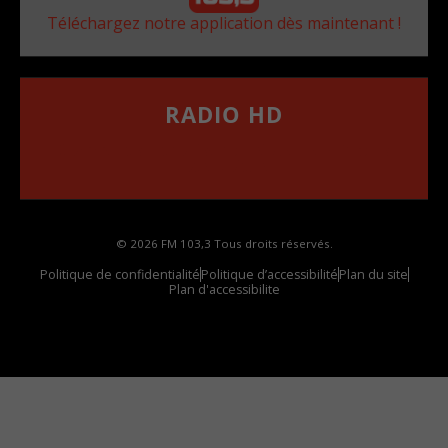
Téléchargez notre application dès maintenant !
RADIO HD
••••••••••••••••••
Comment synthoniser la fréquence HD dans
votre voiture
© 2026 FM 103,3 Tous droits réservés.
Politique de confidentialité
Politique d’accessibilité
Plan du site
Plan d'accessibilite