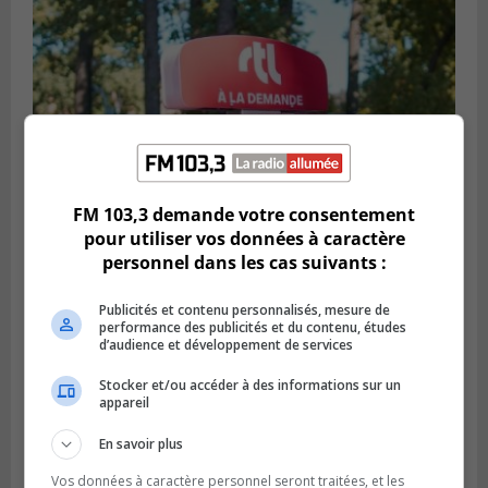
FM 103,3 demande votre consentement
pour utiliser vos données à caractère
personnel dans les cas suivants :
BROSSARD
Publié le 31 juillet 2026 à 12h00
Publicités et contenu personnalisés, mesure de
Le transport à la demande du RTL prend
performance des publicités et du contenu, études
de l’expansion à Brossard
d’audience et développement de services
Stocker et/ou accéder à des informations sur un
appareil
En savoir plus
Vos données à caractère personnel seront traitées, et les