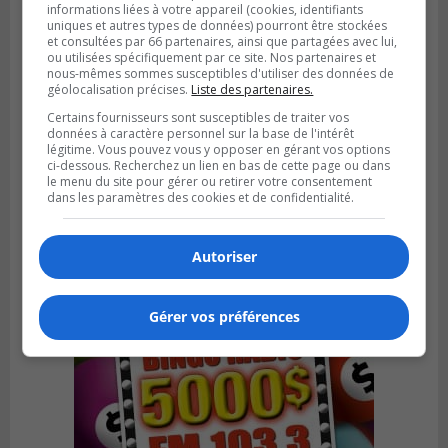
informations liées à votre appareil (cookies, identifiants
uniques et autres types de données) pourront être stockées
et consultées par 66 partenaires, ainsi que partagées avec lui,
ou utilisées spécifiquement par ce site. Nos partenaires et
nous-mêmes sommes susceptibles d'utiliser des données de
géolocalisation précises.
Liste des partenaires.
Certains fournisseurs sont susceptibles de traiter vos
BOUCHERVILLE
données à caractère personnel sur la base de l'intérêt
Publié le 31 juillet 2026 à 06h57
légitime. Vous pouvez vous y opposer en gérant vos options
Boucherville veut de la sécurité
ci-dessous. Recherchez un lien en bas de cette page ou dans
ferroviaire sur son territoire
le menu du site pour gérer ou retirer votre consentement
dans les paramètres des cookies et de confidentialité.
Autoriser
Gérer vos préférences