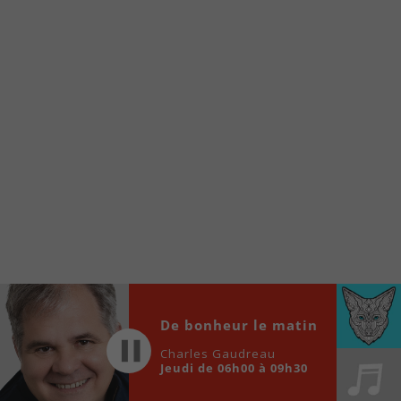
À partir de votre téléphone, allez sur le site
internet de la Radio allumée au
www.fm1033.ca
Ensuite cliquez sur l’icône situé au bas de
votre écran
(celui qui représente un carré incluant une
flèche dirigé vers le haut)
Cliquez maintenant sur l’option Ajouter sur
l’écran d’accueil et vous verrez apparaître le
logo du FM 103,3
Faites Enregistrer en haut à droite.
Et voilà! Toutes les infos et l’écoute de votre radio
locale vous sont maintenant accessibles en un clic!
Audio
De bonheur le matin
00:00
00:00
Player
Charles Gaudreau
Jeudi de 06h00 à 09h30