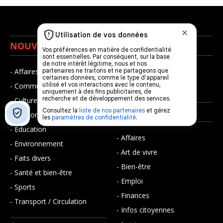
NOUVELLES
MUSIQUE
- Affaires municipales
- Décompte franco
- Communauté / Social
- Joué récemment
- Culture
BALADOS
- Économie
- Éducation
- Affaires
- Environnement
- Art de vivre
- Faits divers
- Bien-être
- Santé et bien-être
- Emploi
- Sports
- Finances
- Transport / Circulation
- Infos citoyennes