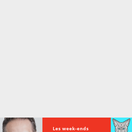
d’accueil rapidement.
Voici la procédure ;)
À partir de votre téléphone, allez sur le site
internet de la Radio allumée au
www.fm1033.ca
Ensuite cliquez sur l’icône situé au bas de
votre écran
(celui qui représente un carré incluant une
flèche dirigé vers le haut)
Cliquez maintenant sur l’option Ajouter sur
l’écran d’accueil et vous verrez apparaître le
logo du FM 103,3
Faites Enregistrer en haut à droite.
Et voilà! Toutes les infos et l’écoute de votre radio
locale vous sont maintenant accessibles en un clic!
Les week-ends
Audio