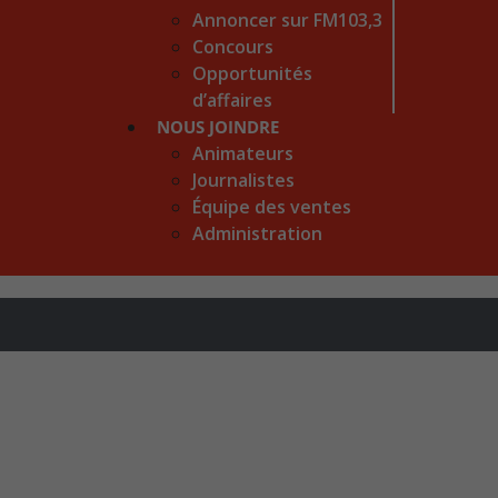
Annoncer sur FM103,3
Concours
Opportunités
d’affaires
NOUS JOINDRE
Animateurs
Journalistes
Équipe des ventes
Administration