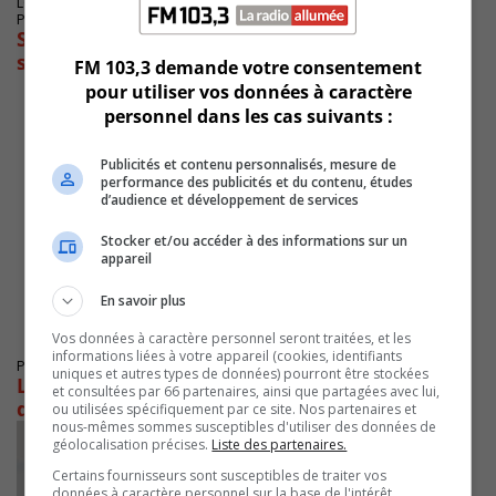
LONGUEUIL
Publié le 18 novembre 2025 à 08h38
Shirley Dorismond et Samuel Poulin
s’unissent pour l’économie
FM 103,3 demande votre consentement
pour utiliser vos données à caractère
personnel dans les cas suivants :
Publicités et contenu personnalisés, mesure de
performance des publicités et du contenu, études
d’audience et développement de services
Stocker et/ou accéder à des informations sur un
appareil
En savoir plus
Vos données à caractère personnel seront traitées, et les
informations liées à votre appareil (cookies, identifiants
Publié le 18 novembre 2025 à 07h32
uniques et autres types de données) pourront être stockées
Le député bloquiste ne freine pas l’expansion
et consultées par 66 partenaires, ainsi que partagées avec lui,
du Port
ou utilisées spécifiquement par ce site. Nos partenaires et
nous-mêmes sommes susceptibles d'utiliser des données de
géolocalisation précises.
Liste des partenaires.
Certains fournisseurs sont susceptibles de traiter vos
données à caractère personnel sur la base de l'intérêt