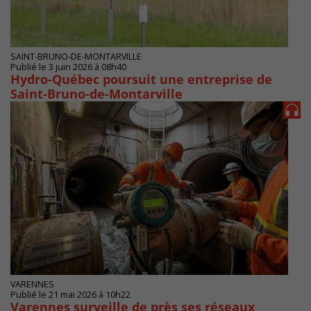
SAINT-BRUNO-DE-MONTARVILLE
Publié le 3 juin 2026 à 08h40
Hydro-Québec poursuit une entreprise de
Saint-Bruno-de-Montarville
VARENNES
Publié le 21 mai 2026 à 10h22
Varennes surveille de près ses réseaux