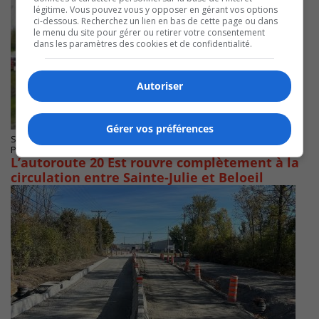
légitime. Vous pouvez vous y opposer en gérant vos options
ci-dessous. Recherchez un lien en bas de cette page ou dans
le menu du site pour gérer ou retirer votre consentement
dans les paramètres des cookies et de confidentialité.
Autoriser
Gérer vos préférences
STE-JULIE
Publié le 14 novembre 2025 à 07h55
L’autoroute 20 Est rouvre complètement à la
circulation entre Sainte-Julie et Beloeil