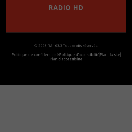
RADIO HD
••••••••••••••••••
Comment synthoniser la fréquence HD dans
votre voiture
© 2026 FM 103,3 Tous droits réservés.
Politique de confidentialité
Politique d’accessibilité
Plan du site
Plan d'accessibilite