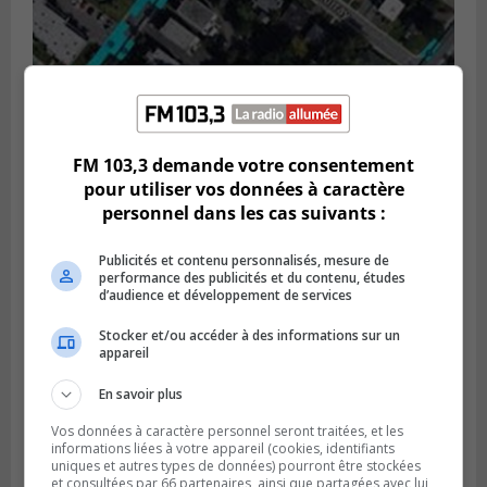
GREENFIELD PARK
Publié le 6 août 2026 à 13h45
FM 103,3 demande votre consentement
Greenfield Park veut s’armer contre les
pour utiliser vos données à caractère
fortes
personnel dans les cas suivants :
pluies
Publicités et contenu personnalisés, mesure de
performance des publicités et du contenu, études
d’audience et développement de services
Stocker et/ou accéder à des informations sur un
appareil
En savoir plus
Vos données à caractère personnel seront traitées, et les
informations liées à votre appareil (cookies, identifiants
uniques et autres types de données) pourront être stockées
et consultées par 66 partenaires, ainsi que partagées avec lui,