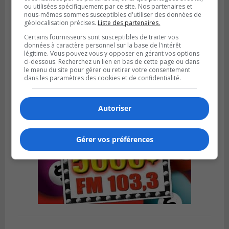
ou utilisées spécifiquement par ce site. Nos partenaires et
nous-mêmes sommes susceptibles d'utiliser des données de
SAINT-HUBERT
géolocalisation précises.
Liste des partenaires.
Publié le 6 août 2026 à 09h39
Longueuil injecte 1,5 M$ pour moderniser
Certains fournisseurs sont susceptibles de traiter vos
données à caractère personnel sur la base de l'intérêt
deux stations de pompage
légitime. Vous pouvez vous y opposer en gérant vos options
ci-dessous. Recherchez un lien en bas de cette page ou dans
le menu du site pour gérer ou retirer votre consentement
dans les paramètres des cookies et de confidentialité.
Autoriser
Gérer vos préférences