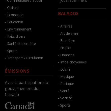
- Communauté / Social
- Joué récemment
- Culture
BALADOS
- Économie
- Éducation
- Affaires
- Environnement
- Art de vivre
- Faits divers
- Bien-être
- Santé et bien-être
- Emploi
- Sports
- Finances
- Transport / Circulation
- Infos citoyennes
- Loisirs
ÉMISSIONS
- Musique
Avec la participation du
- Politique
gouvernement du
- Santé
Canada
- Société
- Sports