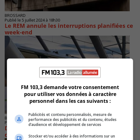
BROSSARD
Publié le 5 juillet 2024 à 18h30
Le REM annule les interruptions planifiées ce
week-end
FM 103,3 demande votre consentement
pour utiliser vos données à caractère
personnel dans les cas suivants :
Publicités et contenu personnalisés, mesure de
BROSSARD
performance des publicités et du contenu, études
Publié le 25 septembre 2023 à 15h25
d’audience et développement de services
Des mesures adoptées pour réduire le bruit
du REM
Stocker et/ou accéder à des informations sur un