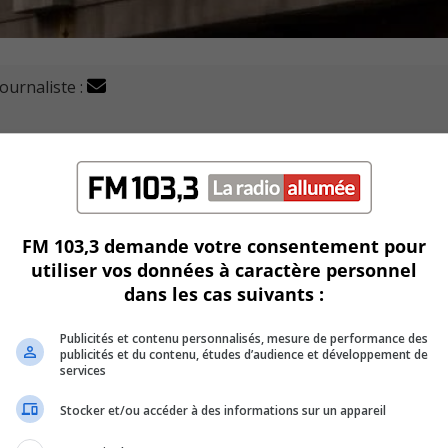
journaliste :
ion de ses interruptions planifiées pour samedi et diman
FM 103,3 demande votre consentement pour
utiliser vos données à caractère personnel
dans les cas suivants :
Publicités et contenu personnalisés, mesure de performance des
publicités et du contenu, études d’audience et développement de
afin de permettre la mise à jour du système d’exploitation.
services
partiront aux heures habituelles.
Stocker et/ou accéder à des informations sur un appareil