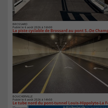
BROSSARD
Publié le 6 août 2026 à 16h00
La piste cyclable de Brossard au pont S.-De Champ
BOUCHERVILLE
Publié le 6 août 2026 à 14h50
Le tube nord du pont-tunnel Louis-Hippolyte-La F