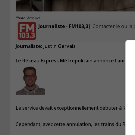
Photo: Archives
|
Journaliste - FM103,3
Contacter le ou la 
Journaliste: Justin Gervais
Le Réseau Express Métropolitain annonce l'annulat
Le service devait exceptionnellement débuter à 7h30 
Cependant, avec cette annulation, les trains du REM 