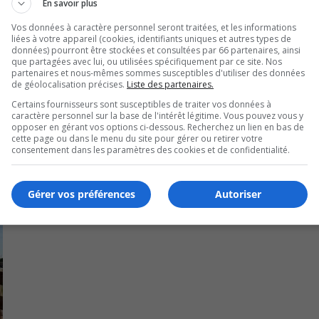
En savoir plus
 5h30.
Vos données à caractère personnel seront traitées, et les informations
liées à votre appareil (cookies, identifiants uniques et autres types de
e Montréal en direction de Brossard débutera à 5h35.
données) pourront être stockées et consultées par 66 partenaires, ainsi
que partagées avec lui, ou utilisées spécifiquement par ce site. Nos
 seront des trains courts qui circuleront sur le réseau pend
partenaires et nous-mêmes sommes susceptibles d'utiliser des données
de géolocalisation précises.
Liste des partenaires.
Certains fournisseurs sont susceptibles de traiter vos données à
caractère personnel sur la base de l'intérêt légitime. Vous pouvez vous y
opposer en gérant vos options ci-dessous. Recherchez un lien en bas de
cette page ou dans le menu du site pour gérer ou retirer votre
consentement dans les paramètres des cookies et de confidentialité.
Gérer vos préférences
Autoriser