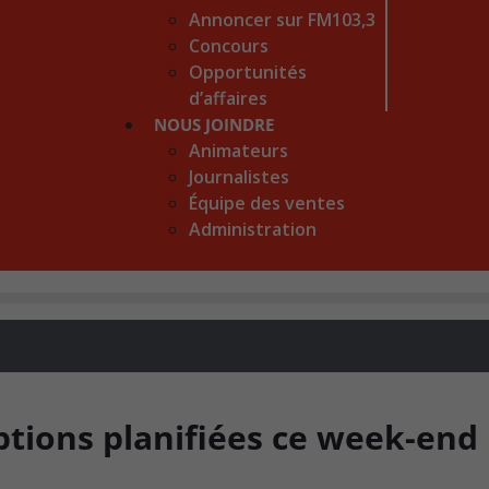
Annoncer sur FM103,3
Concours
Opportunités
d’affaires
NOUS JOINDRE
Animateurs
Journalistes
Équipe des ventes
Administration
ptions planifiées ce week-end