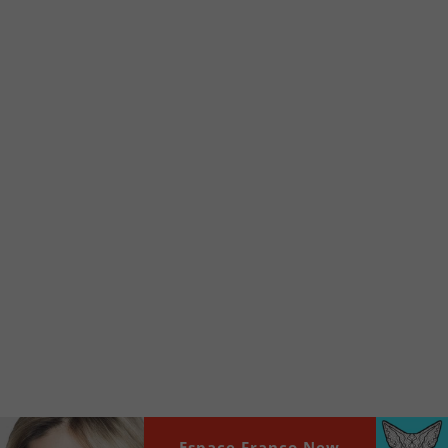
Voici la procédure ;)
À partir de votre téléphone, allez sur le site
internet de la Radio allumée au
www.fm1033.ca
Ensuite cliquez sur l’icône situé au bas de
votre écran
(celui qui représente un carré incluant une
flèche dirigé vers le haut)
Cliquez maintenant sur l’option Ajouter sur
l’écran d’accueil et vous verrez apparaître le
logo du FM 103,3
Faites Enregistrer en haut à droite.
Et voilà! Toutes les infos et l’écoute de votre radio
locale vous sont maintenant accessibles en un clic!
Audio
Espace Franco New
00:00
00:00