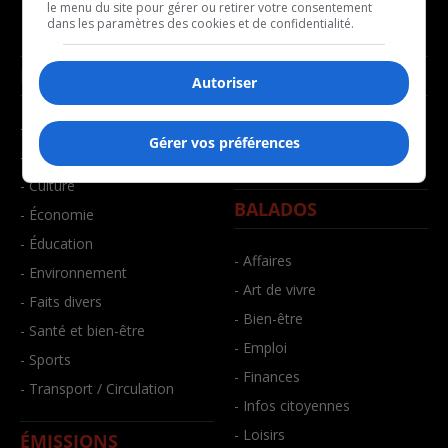
le menu du site pour gérer ou retirer votre consentement
dans les paramètres des cookies et de confidentialité.
NOUVELLES
MUSIQUE
Autoriser
- Affaires municipales
- Décompte franco
Gérer vos préférences
- Communauté / Social
- Joué récemment
- Culture
BALADOS
- Économie
- Éducation
- Affaires
- Environnement
- Art de vivre
- Faits divers
- Bien-être
- Santé et bien-être
- Emploi
- Sports
- Finances
- Transport / Circulation
- Infos citoyennes
- Loisirs
ÉMISSIONS