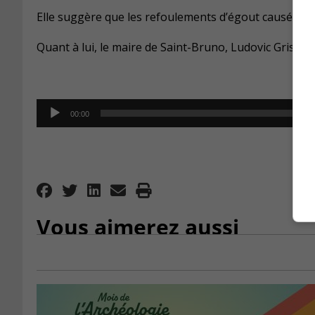
Elle suggère que les refoulements d’égout causés pa
Quant à lui, le maire de Saint-Bruno, Ludovic Grisé F
Audio
00:00
Player
Vous aimerez aussi