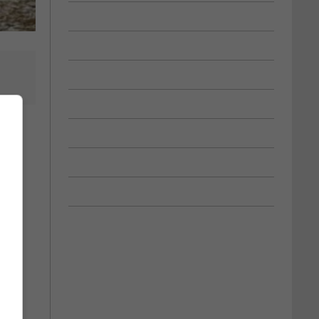
les
urs