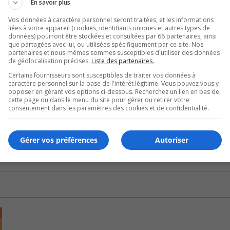
En savoir plus
r le ruissellement urbain soient couverts par le programme.
Vos données à caractère personnel seront traitées, et les informations
liées à votre appareil (cookies, identifiants uniques et autres types de
arand, s’est montré compatissant devant le sort de ses conci
données) pourront être stockées et consultées par 66 partenaires, ainsi
que partagées avec lui, ou utilisées spécifiquement par ce site. Nos
partenaires et nous-mêmes sommes susceptibles d'utiliser des données
de géolocalisation précises.
Liste des partenaires.
Certains fournisseurs sont susceptibles de traiter vos données à
U
caractère personnel sur la base de l'intérêt légitime. Vous pouvez vous y
00:00
U
opposer en gérant vos options ci-dessous. Recherchez un lien en bas de
cette page ou dans le menu du site pour gérer ou retirer votre
Ar
consentement dans les paramètres des cookies et de confidentialité.
ke
to
Gérer vos préférences
Autoriser
in
or
de
vo