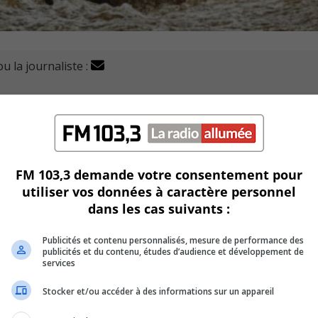
u la journaliste :
de au gouvernement du Québec d’aider financièrement 
’égouts.
 du Grand Montréal le 9 août dernier.
FM 103,3 demande votre consentement pour
ns ont témoigné avoir subi des infiltrations majeures dans le
utiliser vos données à caractère personnel
dans les cas suivants :
surer leurs maisons.
Publicités et contenu personnalisés, mesure de performance des
publicités et du contenu, études d’audience et développement de
e gouvernement devrait s’adapter aux nouvelles réalités
services
Stocker et/ou accéder à des informations sur un appareil
l d’assistance financière lors de sinistres (PGAF).