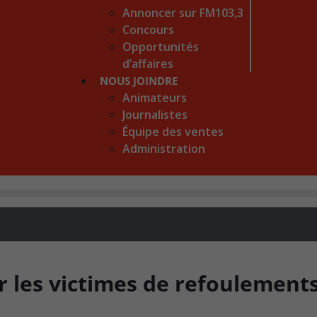
Annoncer sur FM103,3
Concours
Opportunités
d’affaires
NOUS JOINDRE
Animateurs
Journalistes
Équipe des ventes
Administration
r les victimes de refoulement