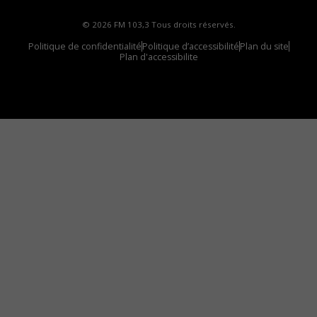
© 2026 FM 103,3 Tous droits réservés.
Politique de confidentialité
Politique d’accessibilité
Plan du site
Plan d'accessibilite
Comment installer notre vignette sur votre
appareil mobile