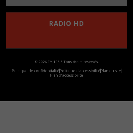
RADIO HD
••••••••••••••••••
Comment synthoniser la fréquence HD dans
votre voiture
© 2026 FM 103,3 Tous droits réservés.
Politique de confidentialité
Politique d’accessibilité
Plan du site
Plan d'accessibilite