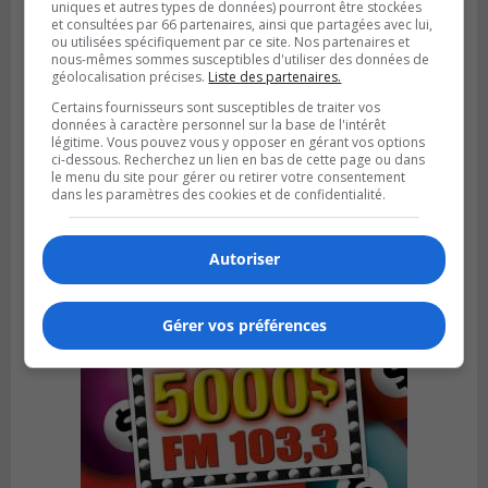
uniques et autres types de données) pourront être stockées
et consultées par 66 partenaires, ainsi que partagées avec lui,
ou utilisées spécifiquement par ce site. Nos partenaires et
nous-mêmes sommes susceptibles d'utiliser des données de
géolocalisation précises.
Liste des partenaires.
SAINT-CATHERINE
Certains fournisseurs sont susceptibles de traiter vos
Publié le 30 juillet 2026 à 07h58
données à caractère personnel sur la base de l'intérêt
Sainte-Catherine prolonge son aide
légitime. Vous pouvez vous y opposer en gérant vos options
financière au Complexe Le Partage
ci-dessous. Recherchez un lien en bas de cette page ou dans
le menu du site pour gérer ou retirer votre consentement
dans les paramètres des cookies et de confidentialité.
Autoriser
Gérer vos préférences