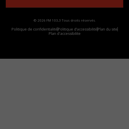
© 2026 FM 103,3 Tous droits réservés.
Politique de confidentialité
Politique d’accessibilité
Plan du site
Plan d'accessibilite
Comment installer notre vignette sur votre