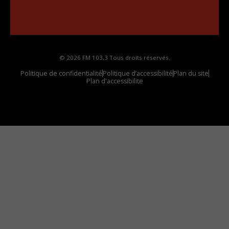
••••••••••••••••••
Comment synthoniser la fréquence HD dans
votre voiture
© 2026 FM 103,3 Tous droits réservés.
Politique de confidentialité
Politique d’accessibilité
Plan du site
Plan d'accessibilite